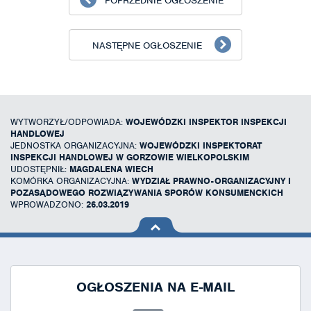
POPRZEDNIE OGŁOSZENIE
NASTĘPNE OGŁOSZENIE
WYTWORZYŁ/ODPOWIADA:
WOJEWÓDZKI INSPEKTOR INSPEKCJI
HANDLOWEJ
JEDNOSTKA ORGANIZACYJNA:
WOJEWÓDZKI INSPEKTORAT
INSPEKCJI HANDLOWEJ W GORZOWIE WIELKOPOLSKIM
UDOSTĘPNIŁ:
MAGDALENA WIECH
KOMÓRKA ORGANIZACYJNA:
WYDZIAŁ PRAWNO-ORGANIZACYJNY I
POZASĄDOWEGO ROZWIĄZYWANIA SPORÓW KONSUMENCKICH
WPROWADZONO:
26.03.2019
na górę
strony
OGŁOSZENIA NA E-MAIL