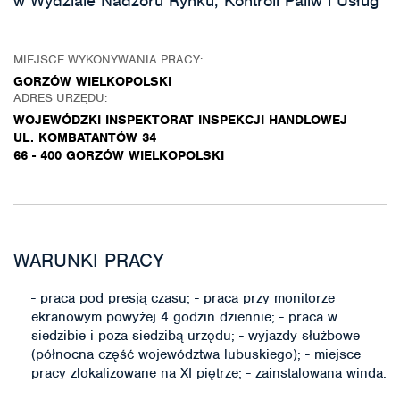
w Wydziale Nadzoru Rynku, Kontroli Paliw i Usług
MIEJSCE WYKONYWANIA PRACY:
GORZÓW WIELKOPOLSKI
ADRES URZĘDU:
WOJEWÓDZKI INSPEKTORAT INSPEKCJI HANDLOWEJ
UL. KOMBATANTÓW 34
66 - 400 GORZÓW WIELKOPOLSKI
WARUNKI PRACY
- praca pod presją czasu; - praca przy monitorze
ekranowym powyżej 4 godzin dziennie; - praca w
siedzibie i poza siedzibą urzędu; - wyjazdy służbowe
(północna część województwa lubuskiego); - miejsce
pracy zlokalizowane na XI piętrze; - zainstalowana winda.