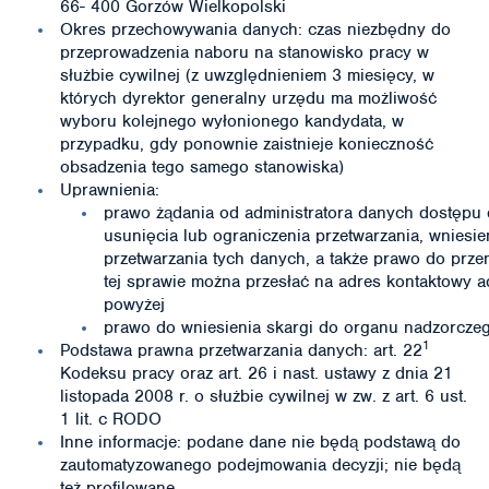
66- 400 Gorzów Wielkopolski
Okres przechowywania danych: czas niezbędny do
przeprowadzenia naboru na stanowisko pracy w
służbie cywilnej (z uwzględnieniem 3 miesięcy, w
których dyrektor generalny urzędu ma możliwość
wyboru kolejnego wyłonionego kandydata, w
przypadku, gdy ponownie zaistnieje konieczność
obsadzenia tego samego stanowiska)
Uprawnienia:
prawo żądania od administratora danych dostępu 
usunięcia lub ograniczenia przetwarzania, wniesi
przetwarzania tych danych, a także prawo do prze
tej sprawie można przesłać na adres kontaktowy a
powyżej
prawo do wniesienia skargi do organu nadzorcze
1
Podstawa prawna przetwarzania danych: art. 22
Kodeksu pracy oraz art. 26 i nast. ustawy z dnia 21
listopada 2008 r. o służbie cywilnej w zw. z art. 6 ust.
1 lit. c RODO
Inne informacje: podane dane nie będą podstawą do
zautomatyzowanego podejmowania decyzji; nie będą
też profilowane