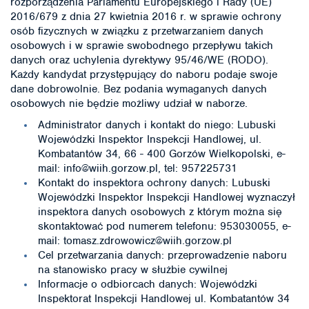
rozporządzenia Parlamentu Europejskiego i Rady (UE)
2016/679 z dnia 27 kwietnia 2016 r. w sprawie ochrony
osób fizycznych w związku z przetwarzaniem danych
osobowych i w sprawie swobodnego przepływu takich
danych oraz uchylenia dyrektywy 95/46/WE (RODO).
Każdy kandydat przystępujący do naboru podaje swoje
dane dobrowolnie. Bez podania wymaganych danych
osobowych nie będzie możliwy udział w naborze.
Administrator danych i kontakt do niego: Lubuski
Wojewódzki Inspektor Inspekcji Handlowej, ul.
Kombatantów 34, 66 - 400 Gorzów Wielkopolski, e-
mail: info@wiih.gorzow.pl, tel: 957225731
Kontakt do inspektora ochrony danych: Lubuski
Wojewódzki Inspektor Inspekcji Handlowej wyznaczył
inspektora danych osobowych z którym można się
skontaktować pod numerem telefonu: 953030055, e-
mail: tomasz.zdrowowicz@wiih.gorzow.pl
Cel przetwarzania danych: przeprowadzenie naboru
na stanowisko pracy w służbie cywilnej
Informacje o odbiorcach danych: Wojewódzki
Inspektorat Inspekcji Handlowej ul. Kombatantów 34