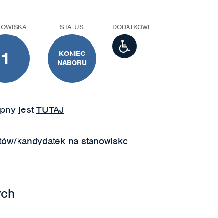
NOWISKA
STATUS
DODATKOWE
1
KONIEC
NABORU
pny jest
TUTAJ
tów/kandydatek na stanowisko
ych