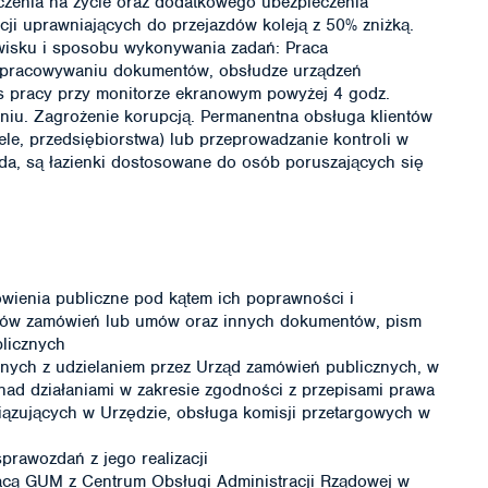
zenia na życie oraz dodatkowego ubezpieczenia
cji uprawniających do przejazdów koleją z 50% zniżką.
wisku i sposobu wykonywania zadań: Praca
 opracowywaniu dokumentów, obsłudze urządzeń
s pracy przy monitorze ekranowym powyżej 4 godz.
eniu. Zagrożenie korupcją. Permanentna obsługa klientów
ele, przedsiębiorstwa) lub przeprowadzanie kontroli w
da, są łazienki dostosowane do osób poruszających się
wienia publiczne pod kątem ich poprawności i
któw zamówień lub umów oraz innych dokumentów, pism
blicznych
nych z udzielaniem przez Urząd zamówień publicznych, w
ad działaniami w zakresie zgodności z przepisami prawa
ązujących w Urzędzie, obsługa komisji przetargowych w
rawozdań z jego realizacji
acą GUM z Centrum Obsługi Administracji Rządowej w