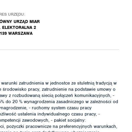
RES URZĘDU:
ÓWNY URZĄD MIAR
. ELEKTORALNA 2
-139 WARSZAWA
arunki zatrudnienia w jednostce ze stuletnią tradycją w
azne środowisko pracy, zatrudnienie na podstawie umowy o
zawy z rozbudowaną siecią połączeń komunikacyjnych, -
 5% do 20 % wynagrodzenia zasadniczego w zależności od
ynagrodzenie, - ruchomy system czasu pracy
ożliwość ustalenia indywidualnego czasu pracy, -
ompetencji zawodowych, - pakiet socjalny:
i, pożyczki pracownicze na preferencyjnych warunkach,