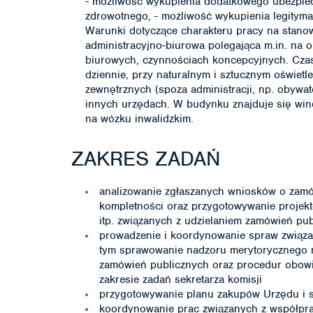
- możliwość wykupienia dodatkowego ubezpiec
zdrowotnego, - możliwość wykupienia legityma
Warunki dotyczące charakteru pracy na stano
administracyjno-biurowa polegająca m.in. na
biurowych, czynnościach koncepcyjnych. Cza
dziennie, przy naturalnym i sztucznym oświetl
zewnętrznych (spoza administracji, np. obywat
innych urzędach. W budynku znajduje się win
na wózku inwalidzkim.
ZAKRES ZADAŃ
analizowanie zgłaszanych wniosków o zamó
kompletności oraz przygotowywanie proje
itp. związanych z udzielaniem zamówień pu
prowadzenie i koordynowanie spraw związa
tym sprawowanie nadzoru merytorycznego n
zamówień publicznych oraz procedur obowi
zakresie zadań sekretarza komisji
przygotowywanie planu zakupów Urzędu i sp
koordynowanie prac związanych z współpr