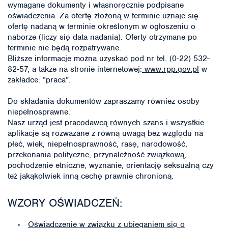
wymagane dokumenty i własnoręcznie podpisane
oświadczenia. Za ofertę złożoną w terminie uznaje się
ofertę nadaną w terminie określonym w ogłoszeniu o
naborze (liczy się data nadania). Oferty otrzymane po
terminie nie będą rozpatrywane.
Bliższe informacje można uzyskać pod nr tel. (0-22) 532-
82-57, a także na stronie internetowej:
www.rpp.gov.pl
w
zakładce: ”praca”.
Do składania dokumentów zapraszamy również osoby
niepełnosprawne.
Nasz urząd jest pracodawcą równych szans i wszystkie
aplikacje są rozważane z równą uwagą bez względu na
płeć, wiek, niepełnosprawność, rasę, narodowość,
przekonania polityczne, przynależność związkową,
pochodzenie etniczne, wyznanie, orientację seksualną czy
też jakąkolwiek inną cechę prawnie chronioną.
WZORY OŚWIADCZEŃ:
Oświadczenie w związku z ubieganiem się o