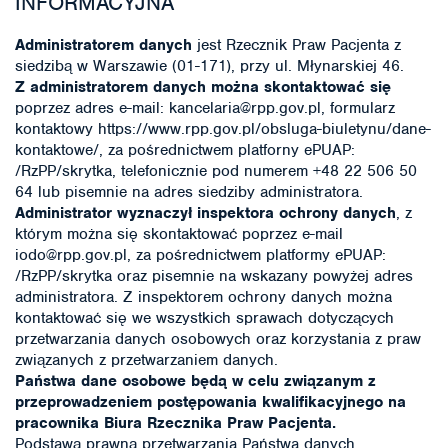
INFORMACYJNA
Administratorem danych
jest Rzecznik Praw Pacjenta z
siedzibą w Warszawie (01-171), przy ul. Młynarskiej 46.
Z administratorem danych można skontaktować się
poprzez adres e-mail: kancelaria@rpp.gov.pl, formularz
kontaktowy https://www.rpp.gov.pl/obsluga-biuletynu/dane-
kontaktowe/, za pośrednictwem platforny ePUAP:
/RzPP/skrytka, telefonicznie pod numerem +48 22 506 50
64 lub pisemnie na adres siedziby administratora.
Administrator wyznaczył inspektora ochrony danych
, z
którym można się skontaktować poprzez e-mail
iodo@rpp.gov.pl, za pośrednictwem platformy ePUAP:
/RzPP/skrytka oraz pisemnie na wskazany powyżej adres
administratora. Z inspektorem ochrony danych można
kontaktować się we wszystkich sprawach dotyczących
przetwarzania danych osobowych oraz korzystania z praw
związanych z przetwarzaniem danych.
Państwa dane osobowe będą w celu związanym z
przeprowadzeniem postępowania kwalifikacyjnego na
pracownika Biura Rzecznika Praw Pacjenta.
Podstawą prawną przetwarzania Państwa danych