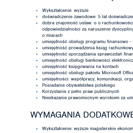
Wykształcenie: wyższe
doświadczenie zawodowe: 5 lat doświadcz
dobra znajomość ustaw: o o rachunkowości,
odpowiedzialności za naruszenie dyscypli
o miarach
umiejętność obsługi programu finansowo -
umiejętność prowadzenia ksiąg rachunkow
umiejętność sporządzania sprawozdań fin
umiejętność obsługi bankowości elektronic
umiejętność księgowania na kontach
umiejętność obsługi pakietu Microsoft Offi
umiejętności: współpracy, komunikacji, orga
Posiadanie obywatelstwa polskiego
Korzystanie z pełni praw publicznych
Nieskazanie prawomocnym wyrokiem za umy
WYMAGANIA DODATKOW
Wykształcenie: wyższe magisterskie ekono