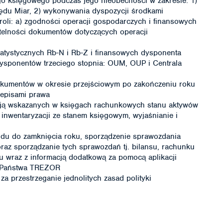
 księgowego podczas jego nieobecności w zakresie: 1)
du Miar, 2) wykonywania dyspozycji środkami
roli: a) zgodności operacji gospodarczych i finansowych
etelności dokumentów dotyczących operacji
tatystycznych Rb-N i Rb-Z i finansowych dysponenta
dysponentów trzeciego stopnia: OUM, OUP i Centrala
 dokumentów w okresie przejściowym po zakończeniu roku
zepisami prawa
cją wskazanych w księgach rachunkowych stanu aktywów
nwentaryzacji ze stanem księgowym, wyjaśnianie i
du do zamknięcia roku, sporządzenie sprawozdania
raz sporządzanie tych sprawozdań tj. bilansu, rachunku
zu wraz z informacją dodatkową za pomocą aplikacji
u Państwa TREZOR
a przestrzeganie jednolitych zasad polityki