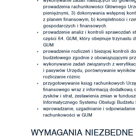
wykonywanie zadań należących do głównego
prowadzenia rachunkowości Głównego Urzę
pieniężnymi, 3) dokonywania wstępnej kont
z planem finansowym, b) kompletności i rz
gospodarczych i finansowych
prowadzenie analiz i kontroli sprawozdań s
części 64. GUM, który obejmuje trzynastu 
GUM
prowadzenie rozliczeń i bieżącej kontroli
budżetowego zgodnie z obowiązującymi pr
wykonywanie zadań związanych z weryfika
i pasywów Urzędu, porównywanie wyników i
rozliczanie różnic
przygotowywanie ksiąg rachunkowych Urzę
finansowego wraz z informacją dodatkową o
zysków i strat, zestawienia zmian w fundus
Informatycznego Systemu Obsługi Budżet
wprowadzanie, uzgadnianie i odpowiadanie z
rachunkowości w GUM
WYMAGANIA NIEZBĘDNE