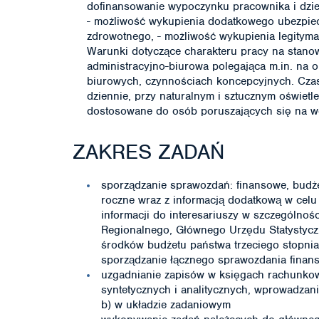
dofinansowanie wypoczynku pracownika i dzie
- możliwość wykupienia dodatkowego ubezpiec
zdrowotnego, - możliwość wykupienia legityma
Warunki dotyczące charakteru pracy na stano
administracyjno-biurowa polegająca m.in. na
biurowych, czynnościach koncepcyjnych. Cza
dziennie, przy naturalnym i sztucznym oświetle
dostosowane do osób poruszających się na wó
ZAKRES ZADAŃ
sporządzanie sprawozdań: finansowe, budże
roczne wraz z informacją dodatkową w celu 
informacji do interesariuszy w szczególnoś
Regionalnego, Głównego Urzędu Statystyczn
środków budżetu państwa trzeciego stopni
sporządzanie łącznego sprawozdania finans
uzgadnianie zapisów w księgach rachunko
syntetycznych i analitycznych, wprowadzanie
b) w układzie zadaniowym