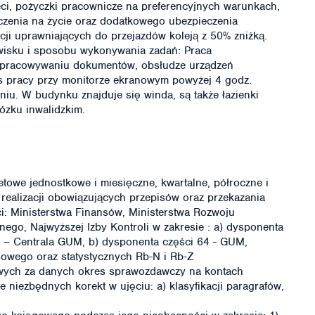
ci, pożyczki pracownicze na preferencyjnych warunkach,
zenia na życie oraz dodatkowego ubezpieczenia
cji uprawniających do przejazdów koleją z 50% zniżką.
wisku i sposobu wykonywania zadań: Praca
 opracowywaniu dokumentów, obsłudze urządzeń
s pracy przy monitorze ekranowym powyżej 4 godz.
niu. W budynku znajduje się winda, są także łazienki
zku inwalidzkim.
towe jednostkowe i miesięczne, kwartalne, półroczne i
realizacji obowiązujących przepisów oraz przekazania
ci: Ministerstwa Finansów, Ministerstwa Rozwoju
ego, Najwyższej Izby Kontroli w zakresie : a) dysponenta
a – Centrala GUM, b) dysponenta części 64 - GUM,
owego oraz statystycznych Rb-N i Rb-Z
wych za danych okres sprawozdawczy na kontach
 niezbędnych korekt w ujęciu: a) klasyfikacji paragrafów,