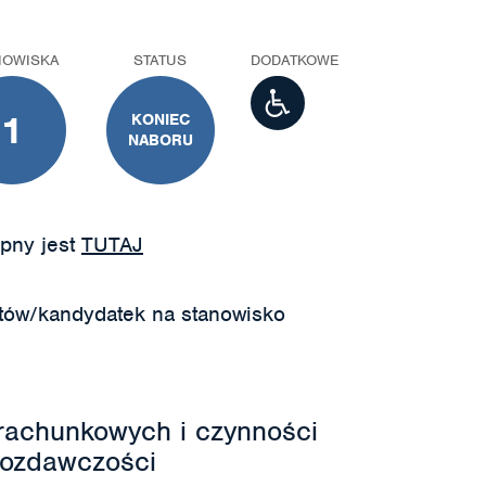
NOWISKA
STATUS
DODATKOWE
1
KONIEC
NABORU
pny jest
TUTAJ
tów/kandydatek na stanowisko
rachunkowych i czynności
wozdawczości