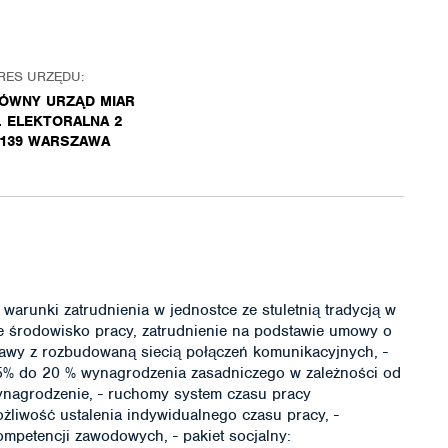
RES URZĘDU:
ÓWNY URZĄD MIAR
. ELEKTORALNA 2
-139 WARSZAWA
arunki zatrudnienia w jednostce ze stuletnią tradycją w
azne środowisko pracy, zatrudnienie na podstawie umowy o
zawy z rozbudowaną siecią połączeń komunikacyjnych, -
 5% do 20 % wynagrodzenia zasadniczego w zależności od
ynagrodzenie, - ruchomy system czasu pracy
ożliwość ustalenia indywidualnego czasu pracy, -
ompetencji zawodowych, - pakiet socjalny: