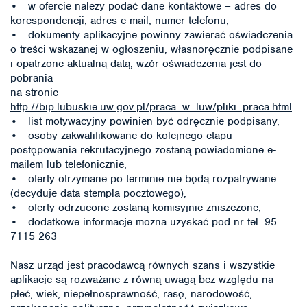
• w ofercie należy podać dane kontaktowe – adres do
korespondencji, adres e-mail, numer telefonu,
• dokumenty aplikacyjne powinny zawierać oświadczenia
o treści wskazanej w ogłoszeniu, własnoręcznie podpisane
i opatrzone aktualną datą, wzór oświadczenia jest do
pobrania
na stronie
http://bip.lubuskie.uw.gov.pl/praca_w_luw/pliki_praca.html
• list motywacyjny powinien być odręcznie podpisany,
• osoby zakwalifikowane do kolejnego etapu
postępowania rekrutacyjnego zostaną powiadomione e-
mailem lub telefonicznie,
• oferty otrzymane po terminie nie będą rozpatrywane
(decyduje data stempla pocztowego),
• oferty odrzucone zostaną komisyjnie zniszczone,
• dodatkowe informacje można uzyskać pod nr tel. 95
7115 263
Nasz urząd jest pracodawcą równych szans i wszystkie
aplikacje są rozważane z równą uwagą bez względu na
płeć, wiek, niepełnosprawność, rasę, narodowość,