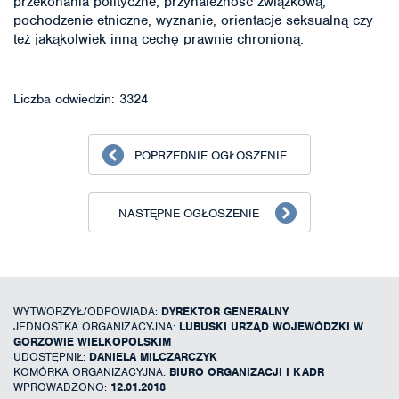
przekonania polityczne, przynależność związkową,
pochodzenie etniczne, wyznanie, orientacje seksualną czy
też jakąkolwiek inną cechę prawnie chronioną.
Liczba odwiedzin: 3324
POPRZEDNIE OGŁOSZENIE
NASTĘPNE OGŁOSZENIE
WYTWORZYŁ/ODPOWIADA:
DYREKTOR GENERALNY
JEDNOSTKA ORGANIZACYJNA:
LUBUSKI URZĄD WOJEWÓDZKI W
GORZOWIE WIELKOPOLSKIM
UDOSTĘPNIŁ:
DANIELA MILCZARCZYK
KOMÓRKA ORGANIZACYJNA:
BIURO ORGANIZACJI I KADR
WPROWADZONO:
12.01.2018