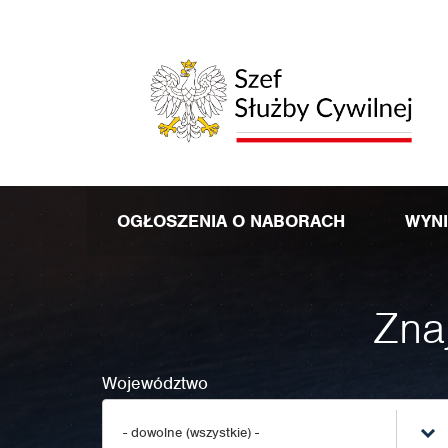
OGŁOSZENIA O NABORACH
WYN
Znaj
Województwo
- dowolne (wszystkie) -