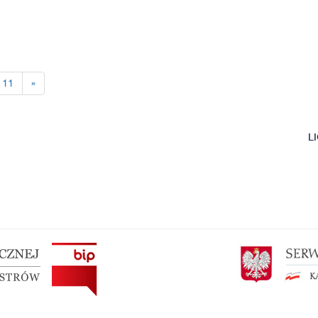
11
»
L