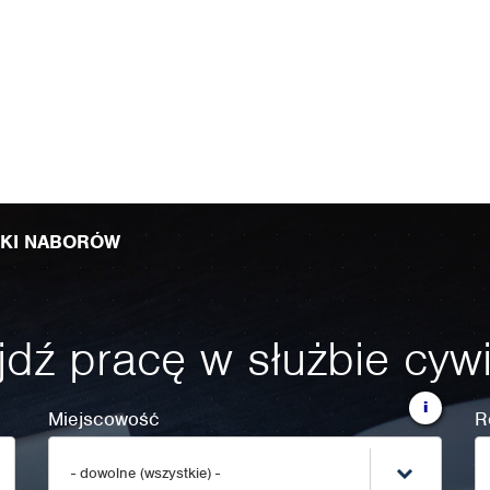
IKI NABORÓW
dź pracę w służbie cywi
i
Miejscowość
R
- dowolne (wszystkie) -