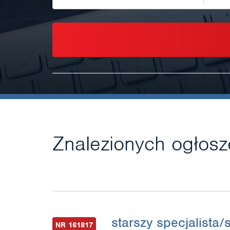
Znalezionych ogłos
starszy specjalista/
NR 161817