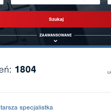
Szukaj
ZAAWANSOWANE
zeń:
1804
L
starsza specjalistka