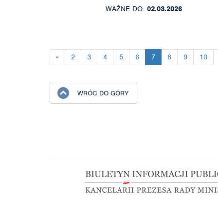
WAŻNE DO:
02.03.2026
«
2
3
4
5
6
7
8
9
10
WRÓC DO GÓRY