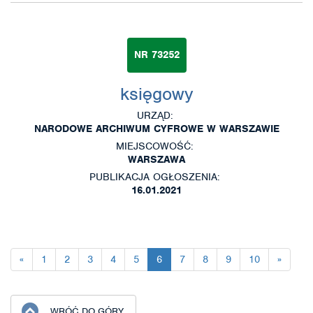
NR 73252
księgowy
URZĄD:
NARODOWE ARCHIWUM CYFROWE W WARSZAWIE
MIEJSCOWOŚĆ:
WARSZAWA
PUBLIKACJA OGŁOSZENIA:
16.01.2021
«
1
2
3
4
5
6
7
8
9
10
»
WRÓĆ DO GÓRY