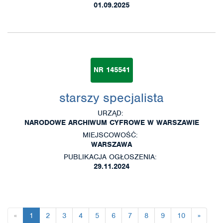
01.09.2025
NR 145541
starszy specjalista
URZĄD:
NARODOWE ARCHIWUM CYFROWE W WARSZAWIE
MIEJSCOWOŚĆ:
WARSZAWA
PUBLIKACJA OGŁOSZENIA:
29.11.2024
«
1
2
3
4
5
6
7
8
9
10
»