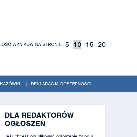
5
10
15
20
ILOŚĆ WYNIKÓW NA STRONIE
SKAZÓWKI
DEKLARACJA DOSTĘPNOŚCI
DLA REDAKTORÓW
OGŁOSZEŃ
Jeśli chcesz opublikować ogłoszenie zaloguj