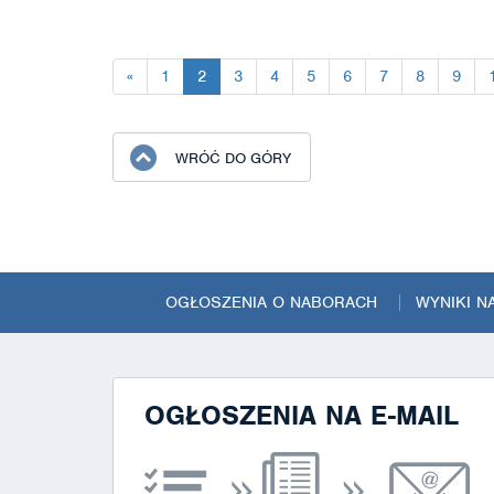
«
1
2
3
4
5
6
7
8
9
WRÓĆ DO GÓRY
OGŁOSZENIA O NABORACH
WYNIKI 
OGŁOSZENIA NA E-MAIL