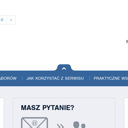
10
»
na górę
strony
NABORÓW
JAK KORZYSTAĆ Z SERWISU
PRAKTYCZNE W
MASZ PYTANIE?