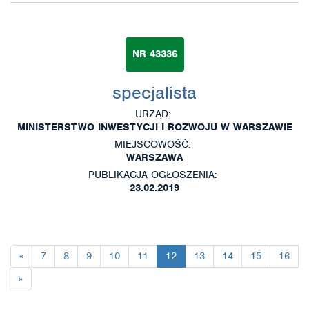
NR 43336
specjalista
URZĄD:
MINISTERSTWO INWESTYCJI I ROZWOJU W WARSZAWIE
MIEJSCOWOŚĆ:
WARSZAWA
PUBLIKACJA OGŁOSZENIA:
23.02.2019
«
7
8
9
10
11
12
13
14
15
16
»