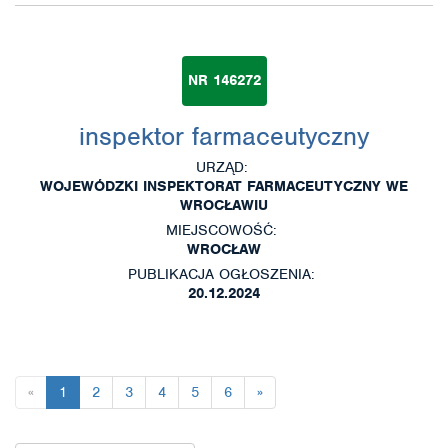
NR 146272
inspektor farmaceutyczny
URZĄD:
WOJEWÓDZKI INSPEKTORAT FARMACEUTYCZNY WE
WROCŁAWIU
MIEJSCOWOŚĆ:
WROCŁAW
PUBLIKACJA OGŁOSZENIA:
20.12.2024
«
1
2
3
4
5
6
»