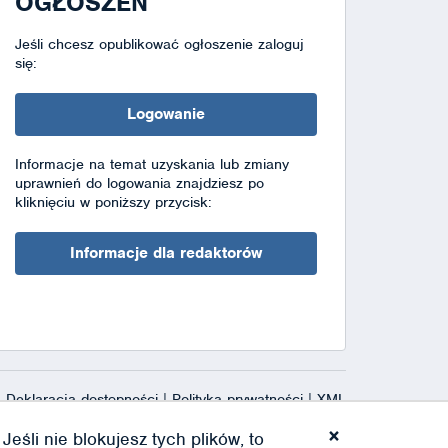
OGŁOSZEŃ
Jeśli chcesz opublikować ogłoszenie zaloguj
się:
Logowanie
Informacje na temat uzyskania lub zmiany
uprawnień do logowania znajdziesz po
kliknięciu w poniższy przycisk:
Informacje dla redaktorów
Deklaracja dostępności
|
Polityka prywatności
|
XML
×
eśli nie blokujesz tych plików, to