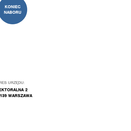
KONIEC
NABORU
RES URZĘDU:
EKTORALNA 2
-139 WARSZAWA