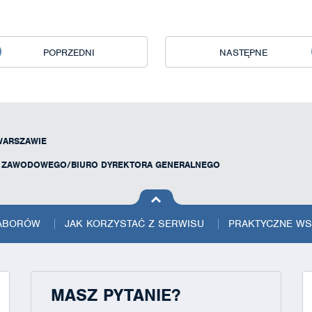
POPRZEDNI
NASTĘPNE
WARSZAWIE
U ZAWODOWEGO/BIURO DYREKTORA GENERALNEGO
na górę
strony
NABORÓW
JAK KORZYSTAĆ Z SERWISU
PRAKTYCZNE W
MASZ PYTANIE?