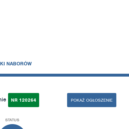
IKI NABORÓW
nie
NR 120264
POKAŻ OGŁOSZENIE
STATUS