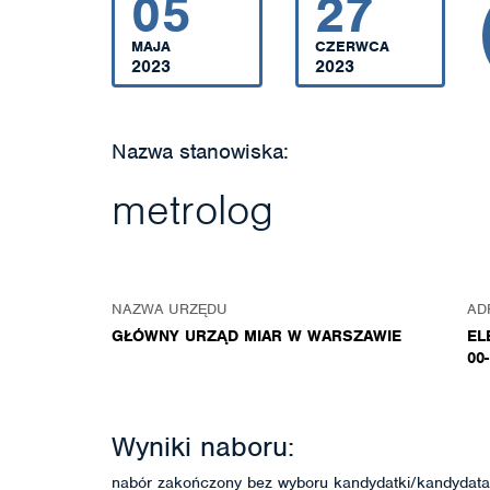
05
27
MAJA
CZERWCA
2023
2023
Nazwa stanowiska:
metrolog
NAZWA URZĘDU
AD
GŁÓWNY URZĄD MIAR W WARSZAWIE
EL
00
Wyniki naboru:
nabór zakończony bez wyboru kandydatki/kandydata