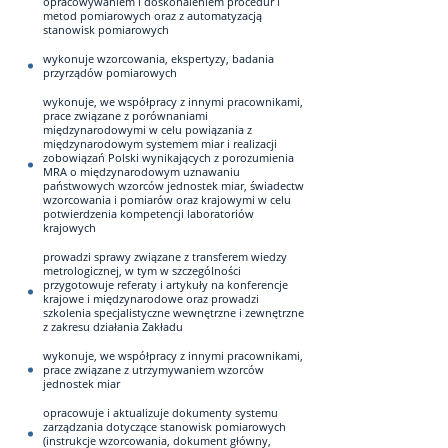
opracowywaniem i doskonaleniem procedur i
metod pomiarowych oraz z automatyzacją
stanowisk pomiarowych
wykonuje wzorcowania, ekspertyzy, badania
przyrządów pomiarowych
wykonuje, we współpracy z innymi pracownikami,
prace związane z porównaniami
międzynarodowymi w celu powiązania z
międzynarodowym systemem miar i realizacji
zobowiązań Polski wynikających z porozumienia
MRA o międzynarodowym uznawaniu
państwowych wzorców jednostek miar, świadectw
wzorcowania i pomiarów oraz krajowymi w celu
potwierdzenia kompetencji laboratoriów
krajowych
prowadzi sprawy związane z transferem wiedzy
metrologicznej, w tym w szczególności
przygotowuje referaty i artykuły na konferencje
krajowe i międzynarodowe oraz prowadzi
szkolenia specjalistyczne wewnętrzne i zewnętrzne
z zakresu działania Zakładu
wykonuje, we współpracy z innymi pracownikami,
prace związane z utrzymywaniem wzorców
jednostek miar
opracowuje i aktualizuje dokumenty systemu
zarządzania dotyczące stanowisk pomiarowych
(instrukcje wzorcowania, dokument główny,