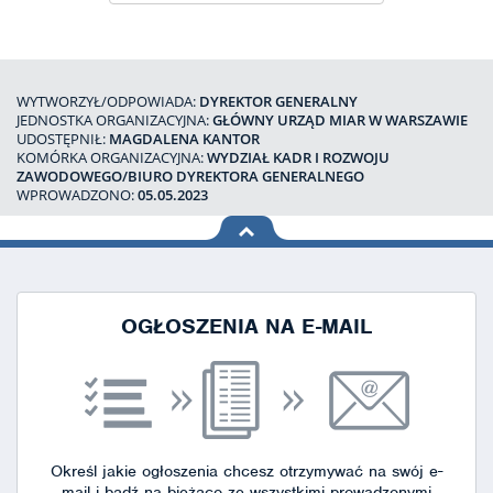
WYTWORZYŁ/ODPOWIADA:
DYREKTOR GENERALNY
JEDNOSTKA ORGANIZACYJNA:
GŁÓWNY URZĄD MIAR W WARSZAWIE
UDOSTĘPNIŁ:
MAGDALENA KANTOR
KOMÓRKA ORGANIZACYJNA:
WYDZIAŁ KADR I ROZWOJU
ZAWODOWEGO/BIURO DYREKTORA GENERALNEGO
WPROWADZONO:
05.05.2023
na górę
strony
OGŁOSZENIA NA E-MAIL
Określ jakie ogłoszenia chcesz otrzymywać na swój e-
mail i bądź na bieżąco ze wszystkimi prowadzonymi