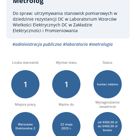
Metrolog
Do spraw: utrzymywania stanowisk pomiarowych w
dziedzinie rezystancji DC
w Laboratorium Wzorców
Wielkości Elektrycznych DC w Zakładzie
Elektryczności i Promieniowania
#administracja publiczna
#laboratoria
#metrologia
Liczba stanowisk
Wymiar etatu
Status
1
1
koniec naboru
Wynagrodzenie
Miejsce pracy
Ważne do
zasadnicze
od 4300,00 zł
Warszawa
22
maja
do 5400,00 zł
Elektoralna
2
2023 r.
brutto