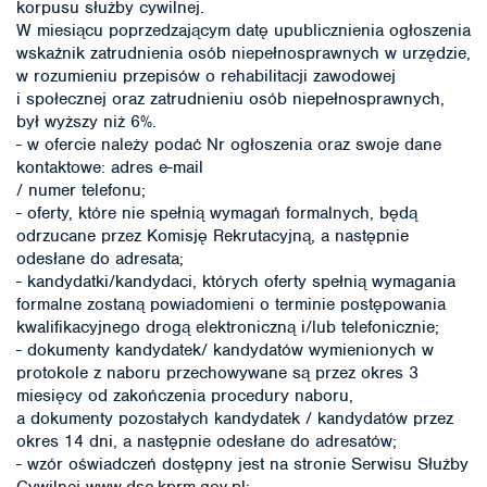
korpusu służby cywilnej.
W miesiącu poprzedzającym datę upublicznienia ogłoszenia
wskaźnik zatrudnienia osób niepełnosprawnych w urzędzie,
w rozumieniu przepisów o rehabilitacji zawodowej
i społecznej oraz zatrudnieniu osób niepełnosprawnych,
był wyższy niż 6%.
- w ofercie należy podać Nr ogłoszenia oraz swoje dane
kontaktowe: adres e-mail
/ numer telefonu;
- oferty, które nie spełnią wymagań formalnych, będą
odrzucane przez Komisję Rekrutacyjną, a następnie
odesłane do adresata;
- kandydatki/kandydaci, których oferty spełnią wymagania
formalne zostaną powiadomieni o terminie postępowania
kwalifikacyjnego drogą elektroniczną i/lub telefonicznie;
- dokumenty kandydatek/ kandydatów wymienionych w
protokole z naboru przechowywane są przez okres 3
miesięcy od zakończenia procedury naboru,
a dokumenty pozostałych kandydatek / kandydatów przez
okres 14 dni, a następnie odesłane do adresatów;
- wzór oświadczeń dostępny jest na stronie Serwisu Służby
Cywilnej
www.dsc.kprm.gov.pl;