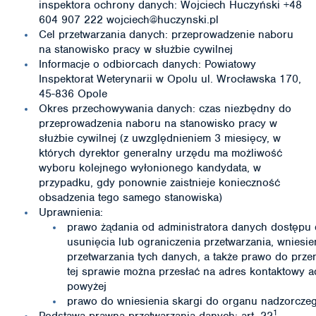
inspektora ochrony danych: Wojciech Huczyński +48
604 907 222 wojciech@huczynski.pl
Cel przetwarzania danych: przeprowadzenie naboru
na stanowisko pracy w służbie cywilnej
Informacje o odbiorcach danych: Powiatowy
Inspektorat Weterynarii w Opolu ul. Wrocławska 170,
45-836 Opole
Okres przechowywania danych: czas niezbędny do
przeprowadzenia naboru na stanowisko pracy w
służbie cywilnej (z uwzględnieniem 3 miesięcy, w
których dyrektor generalny urzędu ma możliwość
wyboru kolejnego wyłonionego kandydata, w
przypadku, gdy ponownie zaistnieje konieczność
obsadzenia tego samego stanowiska)
Uprawnienia:
prawo żądania od administratora danych dostępu 
usunięcia lub ograniczenia przetwarzania, wniesi
przetwarzania tych danych, a także prawo do prze
tej sprawie można przesłać na adres kontaktowy a
powyżej
prawo do wniesienia skargi do organu nadzorcze
1
Podstawa prawna przetwarzania danych: art. 22