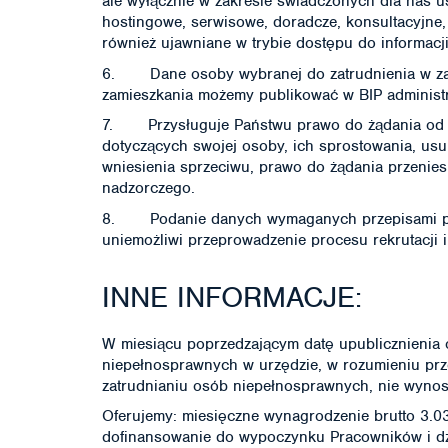
ale wyłącznie w zakresie świadczonych dla nas 
hostingowe, serwisowe, doradcze, konsultacyjne
również ujawniane w trybie dostępu do informacji
6. Dane osoby wybranej do zatrudnienia w zakr
zamieszkania możemy publikować w BIP administ
7. Przysługuje Państwu prawo do żądania od 
dotyczących swojej osoby, ich sprostowania, usu
wniesienia sprzeciwu, prawo do żądania przenie
nadzorczego.
8. Podanie danych wymaganych przepisami pra
uniemożliwi przeprowadzenie procesu rekrutacji 
INNE INFORMACJE:
W miesiącu poprzedzającym datę upublicznienia 
niepełnosprawnych w urzędzie, w rozumieniu prze
zatrudnianiu osób niepełnosprawnych, nie wynos
Oferujemy: miesięczne wynagrodzenie brutto 3.037
dofinansowanie do wypoczynku Pracowników i dzi