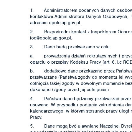
1. Administratorem podanych danych osobowy
kontaktowe Administratora Danych Osobowych, 
adresem opole.ap.gov.pl.
2. Bezpośredni kontakt z Inspektorem Ochrony
iod@opole.ap.gov.pl.
3. Dane będą przetwarzane w celu
a. prowadzenia działań rekrutacyjnych i przyg
oparciu o przepisy Kodeksu Pracy (art. 6.1.c RO
b. dodatkowe dane przekazane przez Państwa 
przetwarzane (Państwa zgody do momentu jej wyc
cofnięcia takiej zgody w dowolnym momencie be
dokonano (zgody przed jej cofnięciem.
4. Państwa dane będziemy przetwarzać przez ok
usuwane. W przypadku podjęcia zatrudnienia dan
kalendarzowego, w którym stosunek pracy uległ 
Pracy.
5. Dane mogą być ujawniane Naczelnej Dyrek