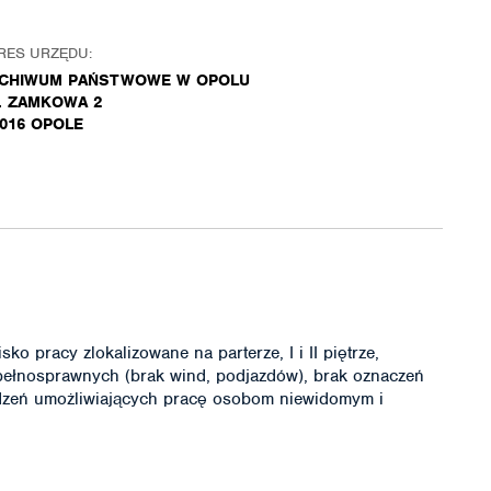
RES URZĘDU:
CHIWUM PAŃSTWOWE W OPOLU
. ZAMKOWA 2
-016 OPOLE
ko pracy zlokalizowane na parterze, I i II piętrze,
pełnosprawnych (brak wind, podjazdów), brak oznaczeń
ądzeń umożliwiających pracę osobom niewidomym i