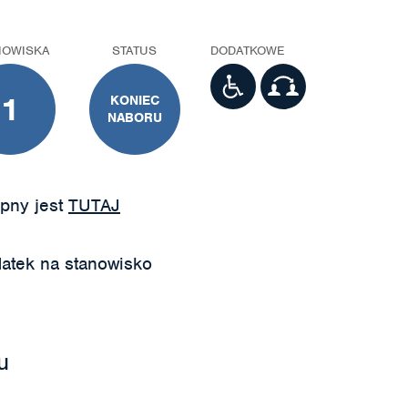
NOWISKA
STATUS
DODATKOWE
1
KONIEC
NABORU
pny jest
TUTAJ
atek na stanowisko
u