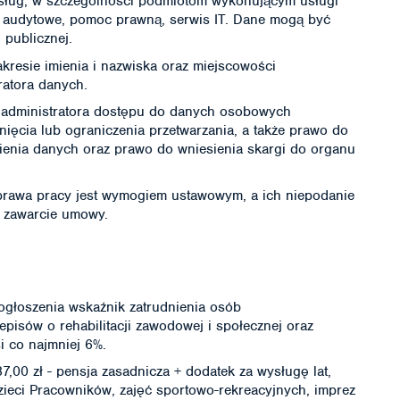
usług, w szczególności podmiotom wykonującym usługi
, audytowe, pomoc prawną, serwis IT. Dane mogą być
 publicznej.
esie imienia i nazwiska oraz miejscowości
ratora danych.
administratora dostępu do danych osobowych
nięcia lub ograniczenia przetwarzania, a także prawo do
sienia danych oraz prawo do wniesienia skargi do organu
wa pracy jest wymogiem ustawowym, a ich niepodanie
i zawarcie umowy.
ogłoszenia wskaźnik zatrudnienia osób
pisów o rehabilitacji zawodowej i społecznej oraz
i co najmniej 6%.
,00 zł - pensja zasadnicza + dodatek za wysługę lat,
eci Pracowników, zajęć sportowo-rekreacyjnych, imprez