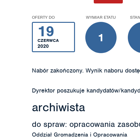
OFERTY DO
WYMIAR ETATU
STA
19
1
CZERWCA
2020
Nabór zakończony. Wynik naboru dostę
Dyrektor poszukuje kandydatów/kandyd
archiwista
do spraw: opracowania zasob
Oddział Gromadzenia i Opracowania