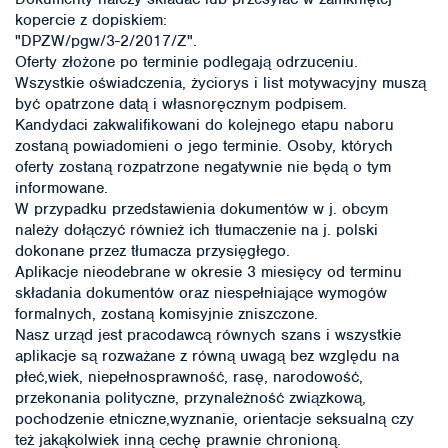
kopercie z dopiskiem:
"DPZW/pgw/3-2/2017/Z".
Oferty złożone po terminie podlegają odrzuceniu.
Wszystkie oświadczenia, życiorys i list motywacyjny muszą
być opatrzone datą i własnoręcznym podpisem.
Kandydaci zakwalifikowani do kolejnego etapu naboru
zostaną powiadomieni o jego terminie. Osoby, których
oferty zostaną rozpatrzone negatywnie nie będą o tym
informowane.
W przypadku przedstawienia dokumentów w j. obcym
należy dołączyć również ich tłumaczenie na j. polski
dokonane przez tłumacza przysięgłego.
Aplikacje nieodebrane w okresie 3 miesięcy od terminu
składania dokumentów oraz niespełniające wymogów
formalnych, zostaną komisyjnie zniszczone.
Nasz urząd jest pracodawcą równych szans i wszystkie
aplikacje są rozważane z równą uwagą bez względu na
płeć,wiek, niepełnosprawność, rasę, narodowość,
przekonania polityczne, przynależność związkową,
pochodzenie etniczne,wyznanie, orientacje seksualną czy
też jakąkolwiek inną cechę prawnie chronioną.