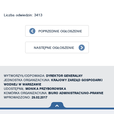
Liczba odwiedzin: 3413
POPRZEDNIE OGŁOSZENIE
NASTĘPNE OGŁOSZENIE
WYTWORZYŁ/ODPOWIADA:
DYREKTOR GENERALNY
JEDNOSTKA ORGANIZACYJNA:
KRAJOWY ZARZĄD GOSPODARKI
WODNEJ W WARSZAWIE
UDOSTĘPNIŁ:
MONIKA PRZYBOROWSKA
KOMÓRKA ORGANIZACYJNA:
BIURO ADMINISTRACYJNO-PRAWNE
WPROWADZONO:
25.02.2017
na górę