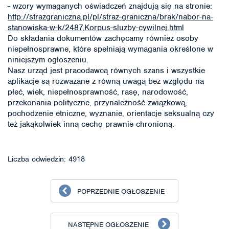
- wzory wymaganych oświadczeń znajdują się na stronie:
http://strazgraniczna.pl/pl/straz-graniczna/brak/nabor-na-
stanowiska-w-k/2487,Korpus-sluzby-cywilnej.html
Do składania dokumentów zachęcamy również osoby
niepełnosprawne, które spełniają wymagania określone w
niniejszym ogłoszeniu.
Nasz urząd jest pracodawcą równych szans i wszystkie
aplikacje są rozważane z równą uwagą bez względu na
płeć, wiek, niepełnosprawność, rasę, narodowość,
przekonania polityczne, przynależność związkową,
pochodzenie etniczne, wyznanie, orientacje seksualną czy
też jakąkolwiek inną cechę prawnie chronioną.
Liczba odwiedzin: 4918
POPRZEDNIE OGŁOSZENIE
NASTĘPNE OGŁOSZENIE