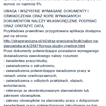
wynosi co najmniej 6%.
UWAGA ! WSZYSTKIE WYMAGANE DOKUMENTY I
OŚWIADCZENIA ORAZ KOPIE WYMAGANYCH
DOKUMENTÓW NALEŻY WŁASNORĘCZNIE PODPISAĆ
ORAZ OPATRZYĆ DATĄ.
Przykładowa prawidłowo przygotowana aplikacja dostępna
jest na stronie:
http://strazgraniczna.pl/pl/straz-graniczna/brak/nabor-na-
stanowiska-w-k/2487,Korpus-sluzby-cywilnej.html
Przez dokumenty potwierdzające posiadanie wymaganego
doświadczenia zawodowego należy rozumieć:
- świadectwa pracy/służby,
- zaświadczenia o zatrudnieniu,
- zaświadczenia potwierdzające świadczenie pracy w
ramach umów cywilnoprawnych,
- zaświadczenia o odbytych praktykach, stażach,
wolontariacie,
- referencje ze skonkretyzowanym stanowiskiem lub
zakresem obowiązków,
- zakresy obowiązków na stanowisku pracy z dołączonym
świadectwem pracy potwierdzającym zatrudnienie na tym