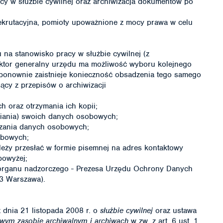
y w służbie cywilnej oraz archiwizacja dokumentów po
ekrutacyjna, pomioty upoważnione z mocy prawa w celu
na stanowisko pracy w służbie cywilnej (z
ektor generalny urzędu ma możliwość wyboru kolejnego
ponownie zaistnieje konieczność obsadzenia tego samego
ący z przepisów o archiwizacji
 oraz otrzymania ich kopii;
iania) swoich danych osobowych;
rzania danych osobowych;
obowych;
należy przesłać w formie pisemnej na adres kontaktowy
powyżej;
 organu nadzorczego - Prezesa Urzędu Ochrony Danych
93 Warszawa).
z dnia 21 listopada 2008 r. o
służbie cywilnej
oraz ustawa
wym zasobie archiwalnym i archiwach
w zw. z art. 6 ust. 1