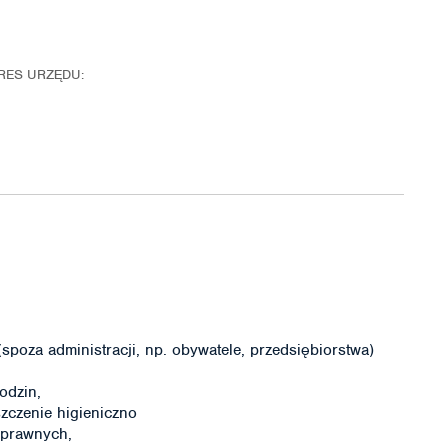
RES URZĘDU:
poza administracji, np. obywatele, przedsiębiorstwa)
odzin,
zczenie higieniczno
sprawnych,