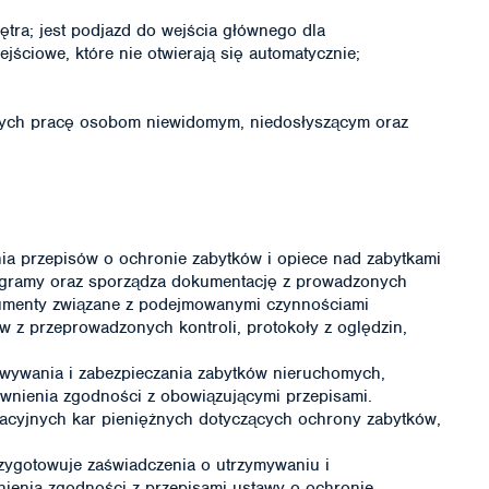
iętra; jest podjazd do wejścia głównego dla
ściowe, które nie otwierają się automatycznie;
ących pracę osobom niewidomym, niedosłyszącym oraz
ia przepisów o ochronie zabytków i opiece nad zabytkami
ogramy oraz sporządza dokumentację z prowadzonych
okumenty związane z podejmowanymi czynnościami
w z przeprowadzonych kontroli, protokoły z oględzin,
wywania i zabezpieczania zabytków nieruchomych,
wnienia zgodności z obowiązującymi przepisami.
racyjnych kar pieniężnych dotyczących ochrony zabytków,
zygotowuje zaświadczenia o utrzymywaniu i
ienia zgodności z przepisami ustawy o ochronie