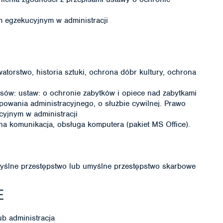
 egzekucyjnym w administracji
atorstwo, historia sztuki, ochrona dóbr kultury, ochrona
sów: ustaw: o ochronie zabytków i opiece nad zabytkami
owania administracyjnego, o służbie cywilnej. Prawo
yjnym w administracji
zna komunikacja, obsługa komputera (pakiet MS Office).
ślne przestępstwo lub umyślne przestępstwo skarbowe
E
ub administracja