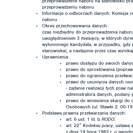
przeprowadzenie naboru na stanowisko prac
przeprowadzeniu naboru
Informacje o odbiorcach danych: Komisja r
naboru.
Okres przechowywania danych:
czas niezbędny do przeprowadzenia naboru 
uwzględnieniem 3 miesięcy, w których dyr
wyłonionego kandydata, w przypadku, gdy 
stanowiska), a następnie przez czas wynikaj
Uprawnienia:
prawo dostępu do swoich danych
prawo do sprostowania (popraw
prawo do ograniczenia przetwa
prawo do usunięcia danych os
- żądanie realizacji tych praw 
administratora danych, podany 
prawo do wniesienia skargi do
Osobowych (ul. Stawki 2, 00-1
Podstawa prawna przetwarzania danych:
art. 6 ust. 1 lit. b
RODO
;
1
art. 22
Kodeksu pracy
, ustawa 
z dnia 14 lipca 1983 r. o
narodo