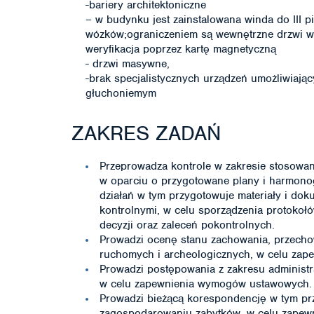
-bariery architektoniczne
– w budynku jest zainstalowana winda do III p
wózków;ograniczeniem są wewnętrzne drzwi wej
weryfikacja poprzez kartę magnetyczną
- drzwi masywne,
-brak specjalistycznych urządzeń umożliwiaj
głuchoniemym
ZAKRES ZADAŃ
Przeprowadza kontrole w zakresie stosowan
w oparciu o przygotowane plany i harmon
działań w tym przygotowuje materiały i d
kontrolnymi, w celu sporządzenia protokołó
decyzji oraz zaleceń pokontrolnych.
Prowadzi ocenę stanu zachowania, przecho
ruchomych i archeologicznych, w celu zape
Prowadzi postępowania z zakresu administ
w celu zapewnienia wymogów ustawowych.
Prowadzi bieżącą korespondencję w tym pr
zagospodarowaniu zabytków, w celu zapewn