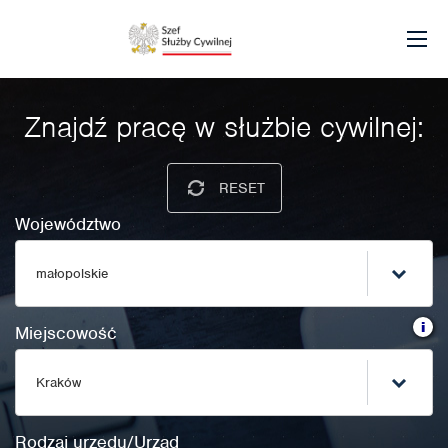
Znajdź pracę w służbie cywilnej:
RESET
Województwo
małopolskie
i
Miejscowość
Kraków
Rodzaj urzędu/Urząd