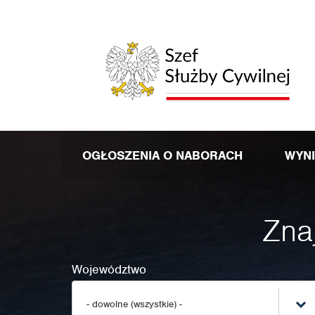
OGŁOSZENIA O NABORACH
WYN
Znaj
Województwo
- dowolne (wszystkie) -