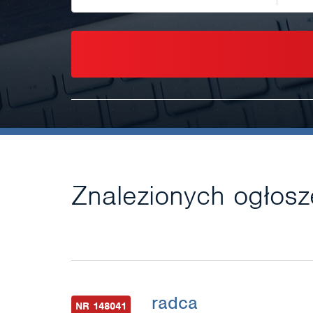
Znalezionych ogłos
radca
NR 148041