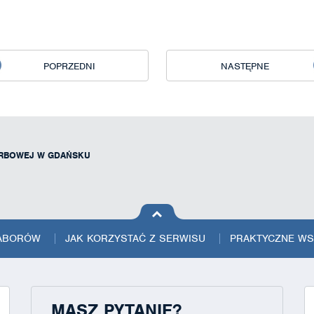
POPRZEDNI
NASTĘPNE
ARBOWEJ W GDAŃSKU
na górę
strony
NABORÓW
JAK KORZYSTAĆ Z SERWISU
PRAKTYCZNE W
MASZ PYTANIE?