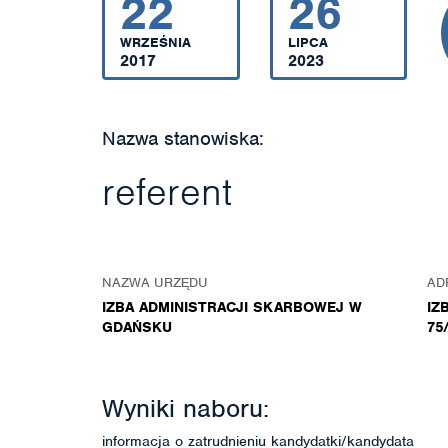
22
26
WRZEŚNIA
LIPCA
2017
2023
Nazwa stanowiska:
referent
NAZWA URZĘDU
AD
IZBA ADMINISTRACJI SKARBOWEJ W
IZ
GDAŃSKU
75
Wyniki naboru:
informacja o zatrudnieniu kandydatki/kandydata