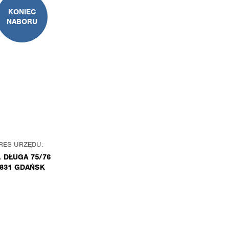
KONIEC
NABORU
RES URZĘDU:
. DŁUGA 75/76
-831 GDAŃSK