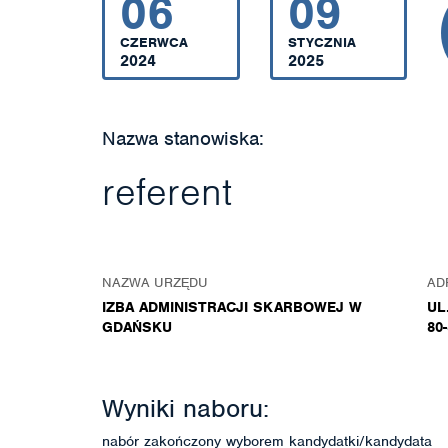
06
09
CZERWCA
STYCZNIA
2024
2025
Nazwa stanowiska:
referent
NAZWA URZĘDU
AD
IZBA ADMINISTRACJI SKARBOWEJ W
UL
GDAŃSKU
80
Wyniki naboru:
nabór zakończony wyborem kandydatki/kandydata