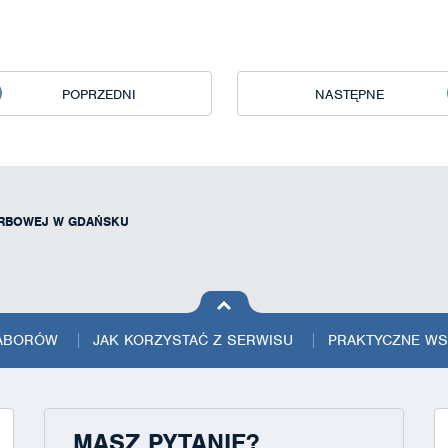
POPRZEDNI
NASTĘPNE
ARBOWEJ W GDAŃSKU
na górę
strony
NABORÓW
JAK KORZYSTAĆ Z SERWISU
PRAKTYCZNE W
MASZ PYTANIE?