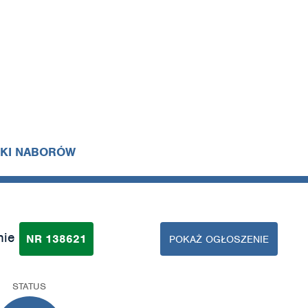
IKI NABORÓW
nie
NR 138621
POKAŻ OGŁOSZENIE
STATUS