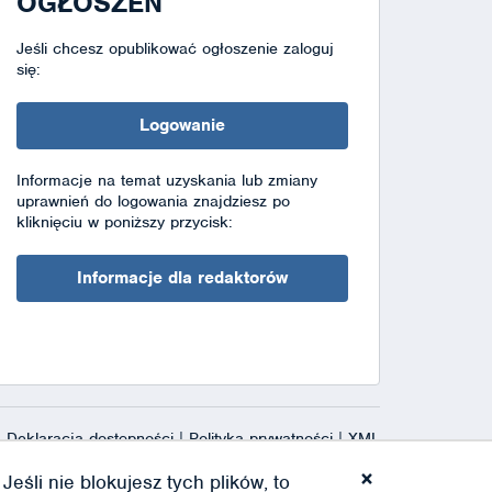
OGŁOSZEŃ
Jeśli chcesz opublikować ogłoszenie zaloguj
się:
Logowanie
Informacje na temat uzyskania lub zmiany
uprawnień do logowania znajdziesz po
kliknięciu w poniższy przycisk:
Informacje dla redaktorów
Deklaracja dostępności
|
Polityka prywatności
|
XML
×
eśli nie blokujesz tych plików, to