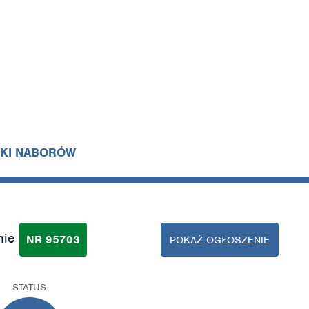
IKI NABORÓW
nie
NR 95703
POKAŻ OGŁOSZENIE
STATUS