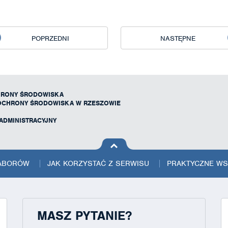
POPRZEDNI
NASTĘPNE
HRONY ŚRODOWISKA
OCHRONY ŚRODOWISKA W RZESZOWIE
ADMINISTRACYJNY
na górę
strony
NABORÓW
JAK KORZYSTAĆ Z SERWISU
PRAKTYCZNE W
MASZ PYTANIE?