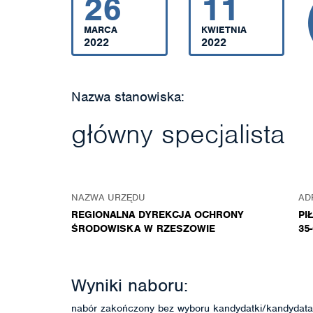
26
11
MARCA
KWIETNIA
2022
2022
Nazwa stanowiska:
główny specjalista
NAZWA URZĘDU
AD
REGIONALNA DYREKCJA OCHRONY
PI
ŚRODOWISKA W RZESZOWIE
35
Wyniki naboru:
nabór zakończony bez wyboru kandydatki/kandydata