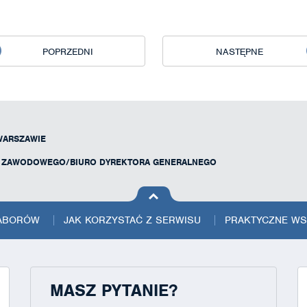
POPRZEDNI
NASTĘPNE
WARSZAWIE
U ZAWODOWEGO/BIURO DYREKTORA GENERALNEGO
na górę
strony
NABORÓW
JAK KORZYSTAĆ Z SERWISU
PRAKTYCZNE W
MASZ PYTANIE?