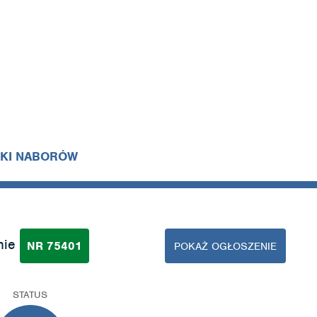
IKI NABORÓW
nie
NR 75401
POKAŻ OGŁOSZENIE
STATUS