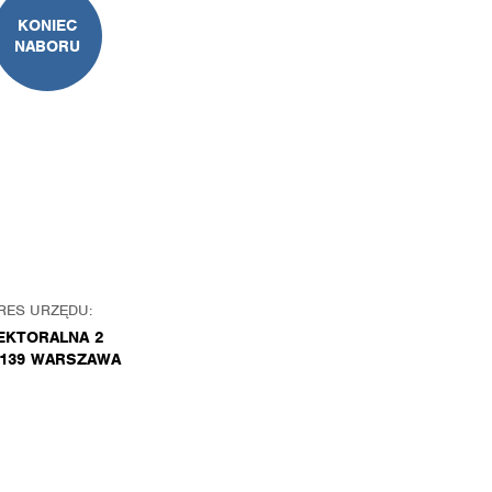
KONIEC
NABORU
RES URZĘDU:
EKTORALNA 2
-139 WARSZAWA