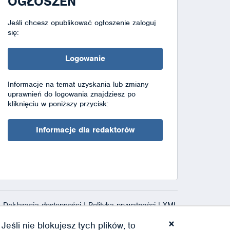
OGŁOSZEŃ
Jeśli chcesz opublikować ogłoszenie zaloguj
się:
Logowanie
Informacje na temat uzyskania lub zmiany
uprawnień do logowania znajdziesz po
kliknięciu w poniższy przycisk:
Informacje dla redaktorów
Deklaracja dostępności
|
Polityka prywatności
|
XML
×
eśli nie blokujesz tych plików, to