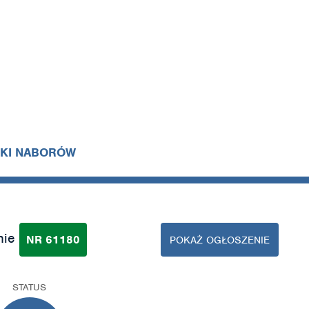
IKI NABORÓW
nie
NR 61180
POKAŻ OGŁOSZENIE
STATUS