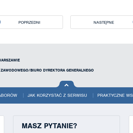
POPRZEDNI
NASTĘPNE
WARSZAWIE
U ZAWODOWEGO/BIURO DYREKTORA GENERALNEGO
na górę
strony
NABORÓW
JAK KORZYSTAĆ Z SERWISU
PRAKTYCZNE W
MASZ PYTANIE?