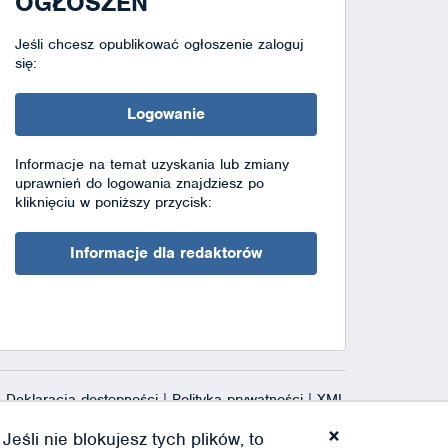
OGŁOSZEŃ
Jeśli chcesz opublikować ogłoszenie zaloguj
się:
Logowanie
Informacje na temat uzyskania lub zmiany
uprawnień do logowania znajdziesz po
kliknięciu w poniższy przycisk:
Informacje dla redaktorów
Deklaracja dostępności
|
Polityka prywatności
|
XML
×
eśli nie blokujesz tych plików, to