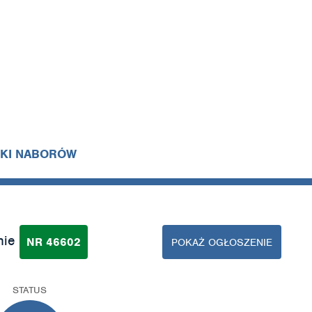
IKI NABORÓW
nie
NR 46602
POKAŻ OGŁOSZENIE
STATUS