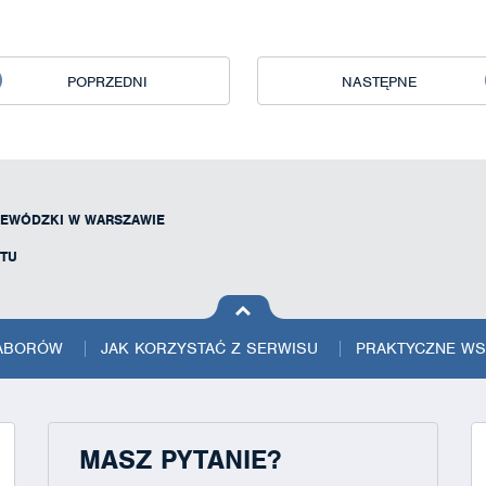
POPRZEDNI
NASTĘPNE
EWÓDZKI W WARSZAWIE
ETU
na górę
strony
NABORÓW
JAK KORZYSTAĆ Z SERWISU
PRAKTYCZNE W
MASZ PYTANIE?