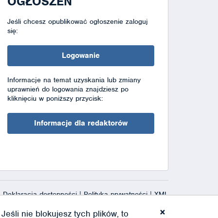
OGŁOSZEŃ
Jeśli chcesz opublikować ogłoszenie zaloguj
się:
Logowanie
Informacje na temat uzyskania lub zmiany
uprawnień do logowania znajdziesz po
kliknięciu w poniższy przycisk:
Informacje dla redaktorów
Deklaracja dostępności
|
Polityka prywatności
|
XML
×
eśli nie blokujesz tych plików, to