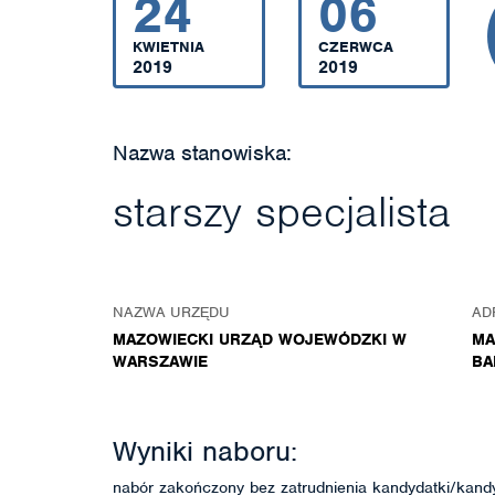
24
06
KWIETNIA
CZERWCA
2019
2019
Nazwa stanowiska:
starszy specjalista
NAZWA URZĘDU
AD
MAZOWIECKI URZĄD WOJEWÓDZKI W
MA
WARSZAWIE
BA
Wyniki naboru:
nabór zakończony bez zatrudnienia kandydatki/kand