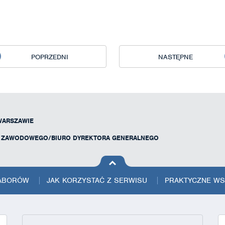
POPRZEDNI
NASTĘPNE
WARSZAWIE
U ZAWODOWEGO/BIURO DYREKTORA GENERALNEGO
na górę
strony
NABORÓW
JAK KORZYSTAĆ Z SERWISU
PRAKTYCZNE W