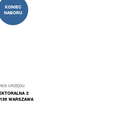
KONIEC
NABORU
RES URZĘDU:
EKTORALNA 2
-139 WARSZAWA