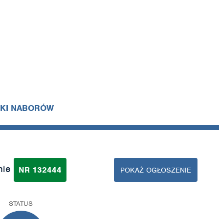
IKI NABORÓW
nie
NR 132444
POKAŻ OGŁOSZENIE
STATUS