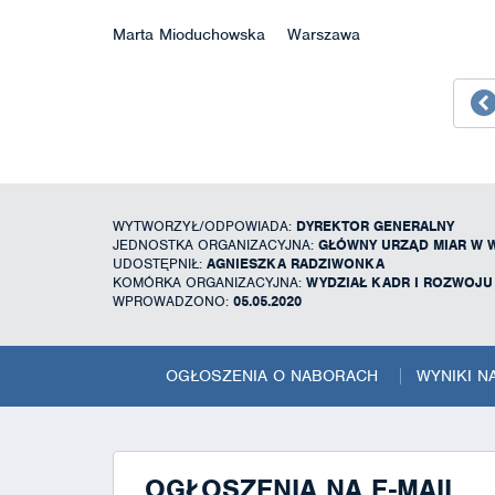
Marta Mioduchowska Warszawa
WYTWORZYŁ/ODPOWIADA:
DYREKTOR GENERALNY
JEDNOSTKA ORGANIZACYJNA:
GŁÓWNY URZĄD MIAR W 
UDOSTĘPNIŁ:
AGNIESZKA RADZIWONKA
KOMÓRKA ORGANIZACYJNA:
WYDZIAŁ KADR I ROZWOJ
WPROWADZONO:
05.05.2020
OGŁOSZENIA O NABORACH
WYNIKI 
OGŁOSZENIA NA E-MAIL