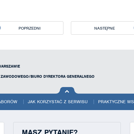
POPRZEDNI
NASTĘPNE
WARSZAWIE
U ZAWODOWEGO/BIURO DYREKTORA GENERALNEGO
na górę
strony
NABORÓW
JAK KORZYSTAĆ Z SERWISU
PRAKTYCZNE W
MASZ PYTANIE?