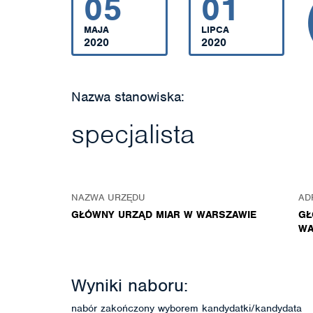
05
01
MAJA
LIPCA
2020
2020
Nazwa stanowiska:
specjalista
NAZWA URZĘDU
AD
GŁÓWNY URZĄD MIAR W WARSZAWIE
GŁ
WA
Wyniki naboru:
nabór zakończony wyborem kandydatki/kandydata