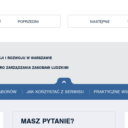
POPRZEDNI
NASTĘPNE
JI I ROZWOJU W WARSZAWIE
URO ZARZĄDZANIA ZASOBAMI LUDZKIMI
na górę
strony
NABORÓW
JAK KORZYSTAĆ Z SERWISU
PRAKTYCZNE W
MASZ PYTANIE?