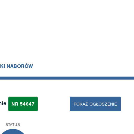
IKI NABORÓW
nie
NR 54647
POKAŻ OGŁOSZENIE
STATUS