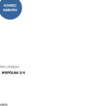
KONIEC
NABORU
RES URZĘDU:
. WSPÓLNA 2/4
ydata