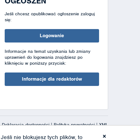
OGŁOSZEŃ
Jeśli chcesz opublikować ogłoszenie zaloguj
się:
Logowanie
Informacje na temat uzyskania lub zmiany
uprawnień do logowania znajdziesz po
kliknięciu w poniższy przycisk:
Informacje dla redaktorów
Deklaracja dostępności
|
Polityka prywatności
|
XML
×
eśli nie blokujesz tych plików, to