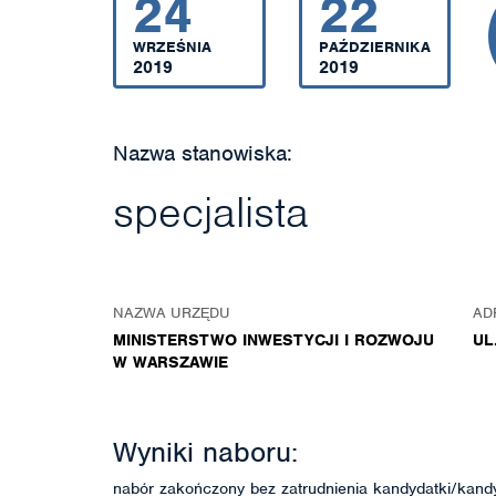
24
22
WRZEŚNIA
PAŹDZIERNIKA
2019
2019
Nazwa stanowiska:
specjalista
NAZWA URZĘDU
AD
MINISTERSTWO INWESTYCJI I ROZWOJU
UL
W WARSZAWIE
Wyniki naboru:
nabór zakończony bez zatrudnienia kandydatki/kand