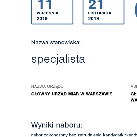
11
21
WRZEŚNIA
LISTOPADA
2019
2019
Nazwa stanowiska:
specjalista
NAZWA URZĘDU
AD
GŁÓWNY URZĄD MIAR W WARSZAWIE
GŁ
WA
Wyniki naboru:
nabór zakończony bez zatrudnienia kandydatki/kand