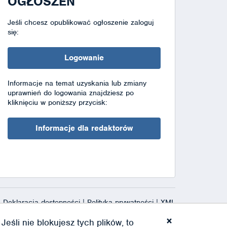
OGŁOSZEŃ
Jeśli chcesz opublikować ogłoszenie zaloguj
się:
Logowanie
Informacje na temat uzyskania lub zmiany
uprawnień do logowania znajdziesz po
kliknięciu w poniższy przycisk:
Informacje dla redaktorów
Deklaracja dostępności
|
Polityka prywatności
|
XML
×
eśli nie blokujesz tych plików, to