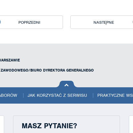
POPRZEDNI
NASTĘPNE
WARSZAWIE
U ZAWODOWEGO/BIURO DYREKTORA GENERALNEGO
na górę
strony
NABORÓW
JAK KORZYSTAĆ Z SERWISU
PRAKTYCZNE W
MASZ PYTANIE?