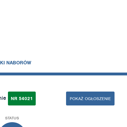
IKI NABORÓW
nie
NR 54021
POKAŻ OGŁOSZENIE
STATUS