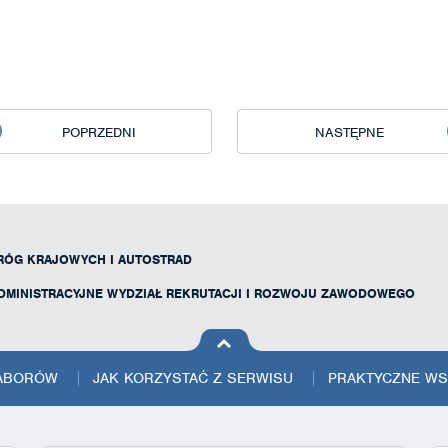
POPRZEDNI
NASTĘPNE
RÓG KRAJOWYCH I AUTOSTRAD
ADMINISTRACYJNE WYDZIAŁ REKRUTACJI I ROZWOJU ZAWODOWEGO
na górę
strony
NABORÓW
JAK KORZYSTAĆ Z SERWISU
PRAKTYCZNE W