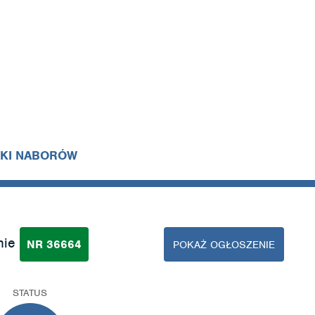
IKI NABORÓW
nie
NR 36664
POKAŻ OGŁOSZENIE
STATUS