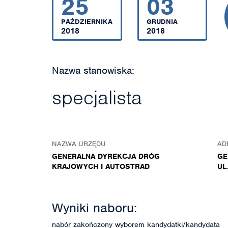
25
03
PAŹDZIERNIKA
GRUDNIA
2018
2018
Nazwa stanowiska:
specjalista
NAZWA URZĘDU
AD
GENERALNA DYREKCJA DRÓG
GE
KRAJOWYCH I AUTOSTRAD
UL
Wyniki naboru:
nabór zakończony wyborem kandydatki/kandydata