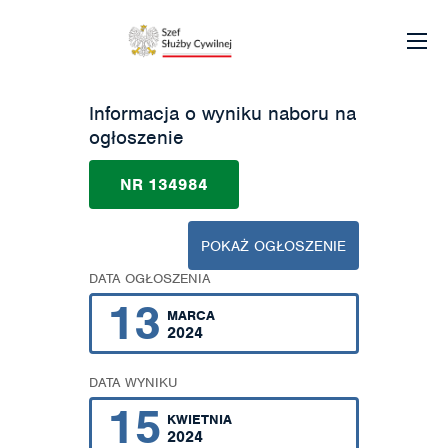
Informacja o wyniku naboru na
ogłoszenie
NR 134984
POKAŻ OGŁOSZENIE
DATA OGŁOSZENIA
13
MARCA
2024
DATA WYNIKU
15
KWIETNIA
2024