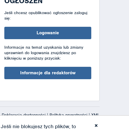
OGŁOSZEŃ
Jeśli chcesz opublikować ogłoszenie zaloguj
się:
Logowanie
Informacje na temat uzyskania lub zmiany
uprawnień do logowania znajdziesz po
kliknięciu w poniższy przycisk:
Informacje dla redaktorów
Deklaracja dostępności
|
Polityka prywatności
|
XML
×
eśli nie blokujesz tych plików, to