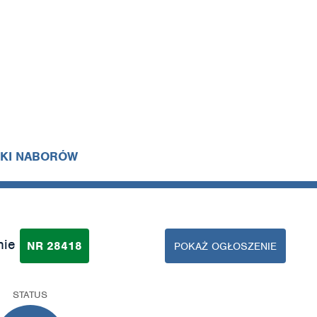
IKI NABORÓW
nie
NR 28418
POKAŻ OGŁOSZENIE
STATUS