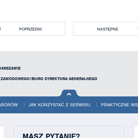
POPRZEDNI
NASTĘPNE
WARSZAWIE
U ZAWODOWEGO/BIURO DYREKTORA GENERALNEGO
na górę
strony
NABORÓW
JAK KORZYSTAĆ Z SERWISU
PRAKTYCZNE W
MASZ PYTANIE?