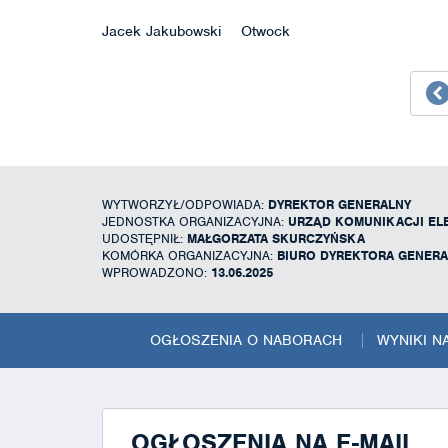
Jacek Jakubowski Otwock
WYTWORZYŁ/ODPOWIADA:
DYREKTOR GENERALNY
JEDNOSTKA ORGANIZACYJNA:
URZĄD KOMUNIKACJI EL
UDOSTĘPNIŁ:
MAŁGORZATA SKURCZYŃSKA
KOMÓRKA ORGANIZACYJNA:
BIURO DYREKTORA GENER
WPROWADZONO:
13.06.2025
OGŁOSZENIA O NABORACH
WYNIKI 
OGŁOSZENIA NA E-MAIL