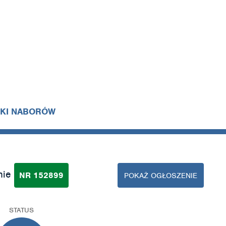
IKI NABORÓW
nie
NR 152899
POKAŻ OGŁOSZENIE
STATUS