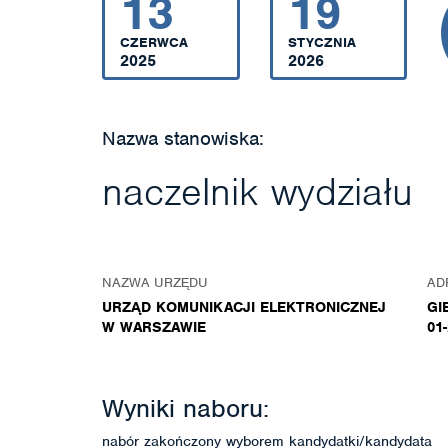
13
19
CZERWCA
STYCZNIA
2025
2026
Nazwa stanowiska:
naczelnik wydziału
NAZWA URZĘDU
AD
URZĄD KOMUNIKACJI ELEKTRONICZNEJ
GI
W WARSZAWIE
01
Wyniki naboru:
nabór zakończony wyborem kandydatki/kandydata