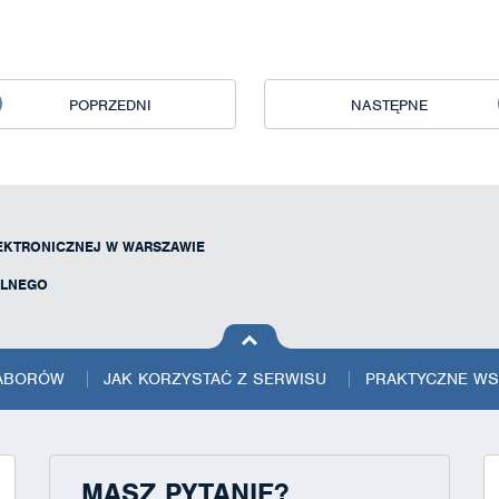
POPRZEDNI
NASTĘPNE
EKTRONICZNEJ W WARSZAWIE
ALNEGO
na górę
strony
NABORÓW
JAK KORZYSTAĆ Z SERWISU
PRAKTYCZNE W
MASZ PYTANIE?