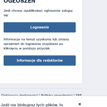
OGŁOSZEŃ
Jeśli chcesz opublikować ogłoszenie zaloguj
się:
Logowanie
Informacje na temat uzyskania lub zmiany
uprawnień do logowania znajdziesz po
kliknięciu w poniższy przycisk:
Informacje dla redaktorów
Deklaracja dostępności
|
Polityka prywatności
|
XML
×
eśli nie blokujesz tych plików, to