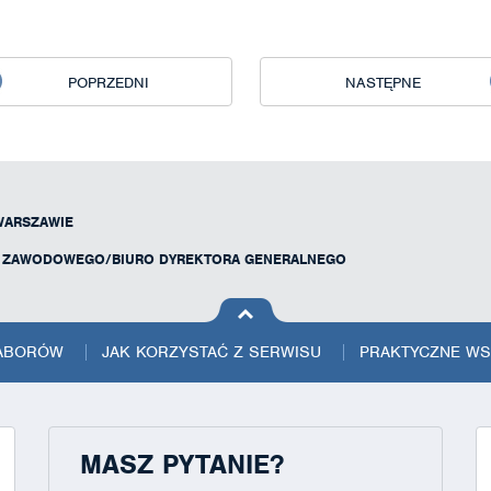
POPRZEDNI
NASTĘPNE
WARSZAWIE
U ZAWODOWEGO/BIURO DYREKTORA GENERALNEGO
na górę
strony
NABORÓW
JAK KORZYSTAĆ Z SERWISU
PRAKTYCZNE W
MASZ PYTANIE?