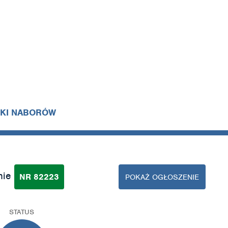
IKI NABORÓW
nie
NR 82223
POKAŻ OGŁOSZENIE
STATUS