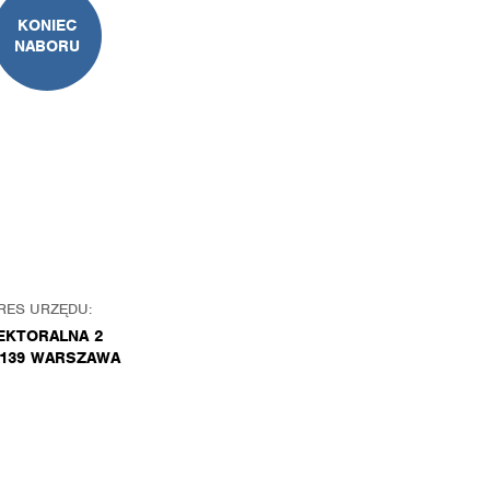
KONIEC
NABORU
RES URZĘDU:
EKTORALNA 2
-139 WARSZAWA