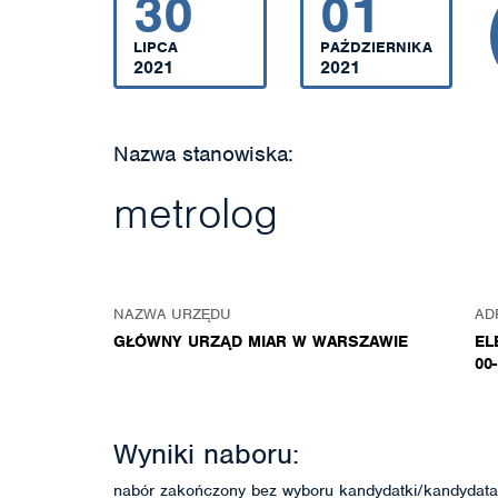
30
01
LIPCA
PAŹDZIERNIKA
2021
2021
Nazwa stanowiska:
metrolog
NAZWA URZĘDU
AD
GŁÓWNY URZĄD MIAR W WARSZAWIE
EL
00
Wyniki naboru:
nabór zakończony bez wyboru kandydatki/kandydata