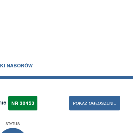
IKI NABORÓW
nie
NR 30453
POKAŻ OGŁOSZENIE
STATUS