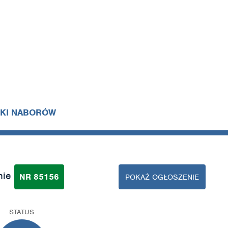
IKI NABORÓW
nie
NR 85156
POKAŻ OGŁOSZENIE
STATUS