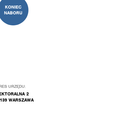
KONIEC
NABORU
RES URZĘDU:
EKTORALNA 2
-139 WARSZAWA