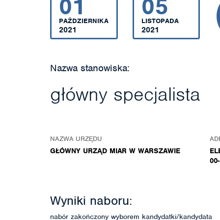
01
05
PAŹDZIERNIKA
LISTOPADA
2021
2021
Nazwa stanowiska:
główny specjalista
NAZWA URZĘDU
AD
GŁÓWNY URZĄD MIAR W WARSZAWIE
EL
00
Wyniki naboru:
nabór zakończony wyborem kandydatki/kandydata