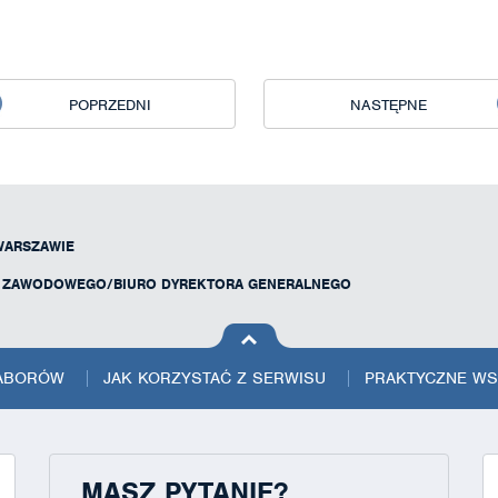
POPRZEDNI
NASTĘPNE
WARSZAWIE
U ZAWODOWEGO/BIURO DYREKTORA GENERALNEGO
na górę
strony
NABORÓW
JAK KORZYSTAĆ Z SERWISU
PRAKTYCZNE W
MASZ PYTANIE?