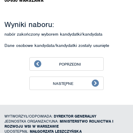
00-930 WARSZAWA
Wyniki naboru:
nabór zakończony wyborem kandydatki/kandydata
Dane osobowe kandydata/kandydatki zostały usunięte
POPRZEDNI
NASTĘPNE
WYTWORZYŁ/ODPOWIADA:
DYREKTOR GENERALNY
JEDNOSTKA ORGANIZACYJNA:
MINISTERSTWO ROLNICTWA I
ROZWOJU WSI W WARSZAWIE
UDOSTĘPNIŁ:
MAŁGORZATA LESZCZYŃSKA