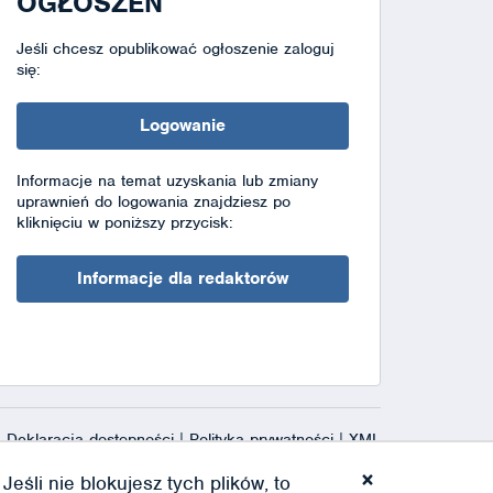
OGŁOSZEŃ
Jeśli chcesz opublikować ogłoszenie zaloguj
się:
Logowanie
Informacje na temat uzyskania lub zmiany
uprawnień do logowania znajdziesz po
kliknięciu w poniższy przycisk:
Informacje dla redaktorów
Deklaracja dostępności
|
Polityka prywatności
|
XML
×
eśli nie blokujesz tych plików, to