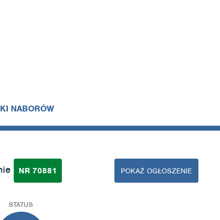
IKI NABORÓW
nie
NR 70881
POKAŻ OGŁOSZENIE
STATUS