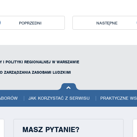
POPRZEDNI
NASTĘPNE
 I POLITYKI REGIONALNEJ W WARSZAWIE
RO ZARZĄDZANIA ZASOBAMI LUDZKIMI
na górę
strony
NABORÓW
JAK KORZYSTAĆ Z SERWISU
PRAKTYCZNE W
MASZ PYTANIE?