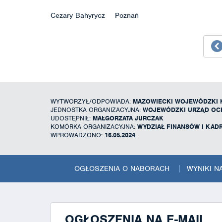
Cezary Bahyrycz Poznań
WYTWORZYŁ/ODPOWIADA:
MAZOWIECKI WOJEWÓDZKI
JEDNOSTKA ORGANIZACYJNA:
WOJEWÓDZKI URZĄD OC
UDOSTĘPNIŁ:
MAŁGORZATA JURCZAK
KOMÓRKA ORGANIZACYJNA:
WYDZIAŁ FINANSÓW I KAD
WPROWADZONO:
16.05.2024
OGŁOSZENIA O NABORACH
WYNIKI 
OGŁOSZENIA NA E-MAIL