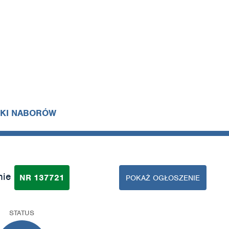
IKI NABORÓW
nie
NR 137721
POKAŻ OGŁOSZENIE
STATUS