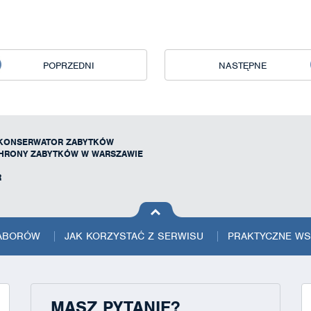
POPRZEDNI
NASTĘPNE
 KONSERWATOR ZABYTKÓW
HRONY ZABYTKÓW W WARSZAWIE
R
na górę
strony
NABORÓW
JAK KORZYSTAĆ Z SERWISU
PRAKTYCZNE W
MASZ PYTANIE?