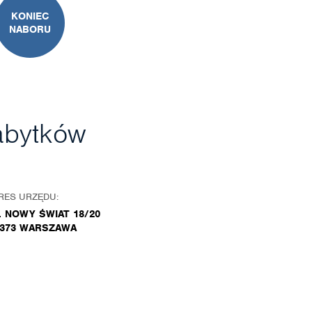
KONIEC
NABORU
abytków
RES URZĘDU:
. NOWY ŚWIAT 18/20
-373 WARSZAWA