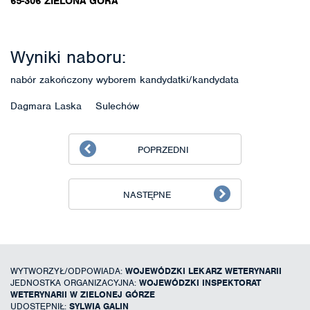
65-306 ZIELONA GÓRA
Wyniki naboru:
nabór zakończony wyborem kandydatki/kandydata
Dagmara Laska Sulechów
POPRZEDNI
NASTĘPNE
WYTWORZYŁ/ODPOWIADA:
WOJEWÓDZKI LEKARZ WETERYNARII
JEDNOSTKA ORGANIZACYJNA:
WOJEWÓDZKI INSPEKTORAT
WETERYNARII W ZIELONEJ GÓRZE
UDOSTĘPNIŁ:
SYLWIA GALIN