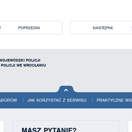
POPRZEDNI
NASTĘPNE
WOJEWÓDZKI POLICJI
POLICJI WE WROCŁAWIU
na górę
strony
NABORÓW
JAK KORZYSTAĆ Z SERWISU
PRAKTYCZNE W
MASZ PYTANIE?