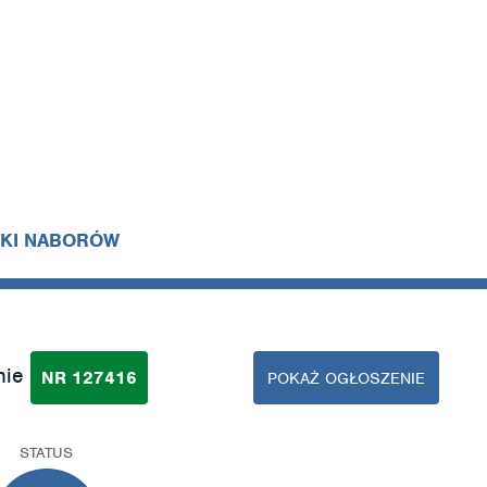
IKI NABORÓW
nie
NR 127416
POKAŻ OGŁOSZENIE
STATUS