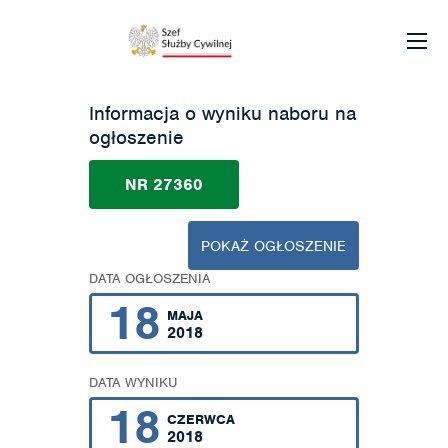
Informacja o wyniku naboru na
ogłoszenie
NR 27360
POKAŻ OGŁOSZENIE
DATA OGŁOSZENIA
18
MAJA
2018
DATA WYNIKU
18
CZERWCA
2018