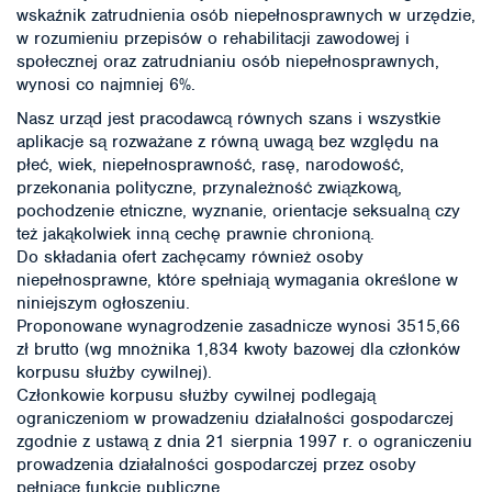
wskaźnik zatrudnienia osób niepełnosprawnych w urzędzie,
w rozumieniu przepisów o rehabilitacji zawodowej i
społecznej oraz zatrudnianiu osób niepełnosprawnych,
wynosi co najmniej 6%.
Nasz urząd jest pracodawcą równych szans i wszystkie
aplikacje są rozważane z równą uwagą bez względu na
płeć, wiek, niepełnosprawność, rasę, narodowość,
przekonania polityczne, przynależność związkową,
pochodzenie etniczne, wyznanie, orientacje seksualną czy
też jakąkolwiek inną cechę prawnie chronioną.
Do składania ofert zachęcamy również osoby
niepełnosprawne, które spełniają wymagania określone w
niniejszym ogłoszeniu.
Proponowane wynagrodzenie zasadnicze wynosi 3515,66
zł brutto (wg mnożnika 1,834 kwoty bazowej dla członków
korpusu służby cywilnej).
Członkowie korpusu służby cywilnej podlegają
ograniczeniom w prowadzeniu działalności gospodarczej
zgodnie z ustawą z dnia 21 sierpnia 1997 r. o ograniczeniu
prowadzenia działalności gospodarczej przez osoby
pełniące funkcje publiczne.