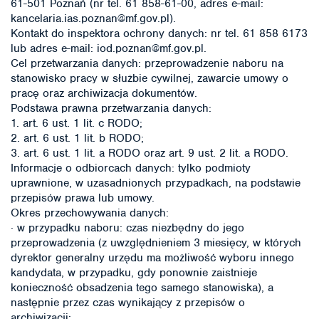
61-501 Poznań (nr tel. 61 858-61-00, adres e-mail:
kancelaria.ias.poznan@mf.gov.pl).
Kontakt do inspektora ochrony danych: nr tel. 61 858 6173
lub adres e-mail: iod.poznan@mf.gov.pl.
Cel przetwarzania danych: przeprowadzenie naboru na
stanowisko pracy w służbie cywilnej, zawarcie umowy o
pracę oraz archiwizacja dokumentów.
Podstawa prawna przetwarzania danych:
1. art. 6 ust. 1 lit. c RODO;
2. art. 6 ust. 1 lit. b RODO;
3. art. 6 ust. 1 lit. a RODO oraz art. 9 ust. 2 lit. a RODO.
Informacje o odbiorcach danych: tylko podmioty
uprawnione, w uzasadnionych przypadkach, na podstawie
przepisów prawa lub umowy.
Okres przechowywania danych:
· w przypadku naboru: czas niezbędny do jego
przeprowadzenia (z uwzględnieniem 3 miesięcy, w których
dyrektor generalny urzędu ma możliwość wyboru innego
kandydata, w przypadku, gdy ponownie zaistnieje
konieczność obsadzenia tego samego stanowiska), a
następnie przez czas wynikający z przepisów o
archiwizacji;