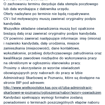
O zachowaniu terminu decyduje data stempla pocztowego
lub data wynikająca z datownika urzędu.
Oferty nadsyłane po terminie nie będą rozpatrywane.
CV i list motywacyjny muszą zawierać oryginalny podpis
kandydata.
Wszystkie składane oświadczenia muszą być opatrzone
bieżącą datą oraz zawierać oryginalny podpis kandydata.
CV powinno zawierać następujące informacje: imię (imiona)
i nazwisko kandydata, datę urodzenia, miejsce
zamieszkania (miejscowość), dane kontaktowe,
wykształcenie, przebieg dotychczasowego zatrudnienia oraz
kwalifikacje zawodowe niezbędne do wykonywania pracy
na określonym w ogłoszeniu stanowisku pracy.
Prosimy o skorzystanie ze wzorów oświadczeń
obowiązujących przy naborach do pracy w Izbie
Administracji Skarbowej w Poznaniu, które są dostępne na
stronie BIP pod adresem:
http://www.wielkopolskie.kas.gov.pl/izba-administracji-
skarbowej-w-poznaniu/ogloszenia/nabor/wzory-oswiadczen
Kandydaci spełniający wymogi formalne zostaną
powiadomieni o terminach poszczególnych etapów naboru