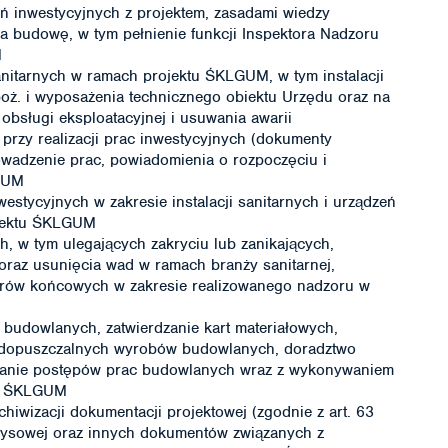
eń inwestycyjnych z projektem, zasadami wiedzy
na budowę, w tym pełnienie funkcji Inspektora Nadzoru
M
sanitarnych w ramach projektu ŚKLGUM, w tym instalacji
oż. i wyposażenia technicznego obiektu Urzędu oraz na
obsługi eksploatacyjnej i usuwania awarii
rzy realizacji prac inwestycyjnych (dokumenty
rowadzenie prac, powiadomienia o rozpoczęciu i
LGUM
stycyjnych w zakresie instalacji sanitarnych i urządzeń
ojektu ŚKLGUM
, w tym ulegających zakryciu lub zanikających,
oraz usunięcia wad w ramach branży sanitarnej,
orów końcowych w zakresie realizowanego nadzoru w
budowlanych, zatwierdzanie kart materiałowych,
iedopuszczalnych wyrobów budowlanych, doradztwo
towanie postępów prac budowlanych wraz z wykonywaniem
tu ŚKLGUM
iwizacji dokumentacji projektowej (zgodnie z art. 63
rysowej oraz innych dokumentów związanych z