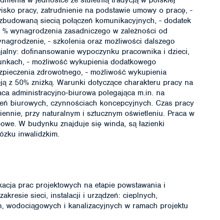
nienia w jednostce ze stuletnią tradycją w polskiej
owisko pracy, zatrudnienie na podstawie umowy o pracę, -
zbudowaną siecią połączeń komunikacyjnych, - dodatek
0 % wynagrodzenia zasadniczego w zależności od
nagrodzenie, - szkolenia oraz możliwości dalszego
jalny: dofinansowanie wypoczynku pracownika i dzieci,
unkach, - możliwość wykupienia dodatkowego
zpieczenia zdrowotnego, - możliwość wykupienia
eją z 50% zniżką. Warunki dotyczące charakteru pracy na
ca administracyjno-biurowa polegająca m.in. na
ń biurowych, czynnościach koncepcyjnych. Czas pracy
ennie, przy naturalnym i sztucznym oświetleniu. Praca w
bowe. W budynku znajduje się winda, są łazienki
zku inwalidzkim.
kacja prac projektowych na etapie powstawania i
kresie sieci, instalacji i urządzeń: cieplnych,
h, wodociągowych i kanalizacyjnych w ramach projektu