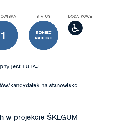
NOWISKA
STATUS
DODATKOWE
1
KONIEC
NABORU
pny jest
TUTAJ
tów/kandydatek na stanowisko
nych w projekcie ŚKLGUM