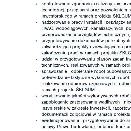
kontrolowanie zgodności realizacji zamierz
technicznej, przepisami oraz pozwoleniem 
Inwestorskiego w ramach projektu ŚKLGU
nadzorowanie pracy instalacji i przyłączy 
HVAC, wodociągowych, kanalizacyjnych, pp
przeprowadzanie przeglądów technicznych, 
przygotowywanie dokumentów potrzebnych p
zatwierdzające projekty i zezwalające na p
zakończeniu prac) w ramach projektu ŚK
udział w przygotowywaniu planów zadań inwe
technicznych, realizowanych w ramach pr
sprawdzanie i odbieranie robót budowlanych
potwierdzanie faktyczne wykonanych robót 
realizowanie odbiorów częściowych i odbi
ramach projektu ŚKLGUM
weryfikowanie jakości wykonywanych robót 
zapobieganie zastosowaniu wadliwych i n
inżynierskie w zakresie inwestycji, rapor
dokumentacji zdjęciowej w ramach projek
ewidencjonowanie i przygotowywanie do arch
ustawy Prawo budowlane), odbioru, koszto