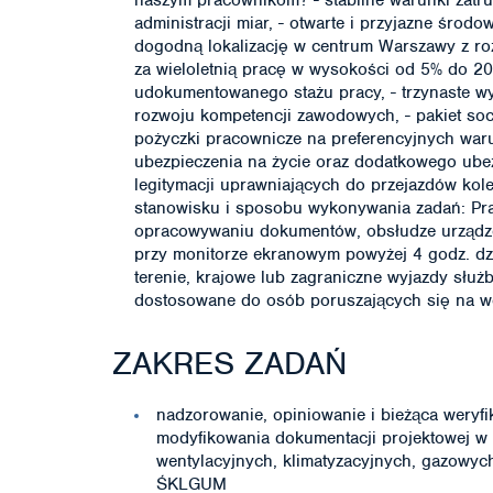
naszym pracownikom? - stabilne warunki zatrud
administracji miar, - otwarte i przyjazne środ
dogodną lokalizację w centrum Warszawy z ro
za wieloletnią pracę w wysokości od 5% do 2
udokumentowanego stażu pracy, - trzynaste wy
rozwoju kompetencji zawodowych, - pakiet soc
pożyczki pracownicze na preferencyjnych war
ubezpieczenia na życie oraz dodatkowego ube
legitymacji uprawniających do przejazdów kol
stanowisku i sposobu wykonywania zadań: Pra
opracowywaniu dokumentów, obsłudze urządze
przy monitorze ekranowym powyżej 4 godz. dzi
terenie, krajowe lub zagraniczne wyjazdy służ
dostosowane do osób poruszających się na wó
ZAKRES ZADAŃ
nadzorowanie, opiniowanie i bieżąca weryfi
modyfikowania dokumentacji projektowej w za
wentylacyjnych, klimatyzacyjnych, gazowyc
ŚKLGUM