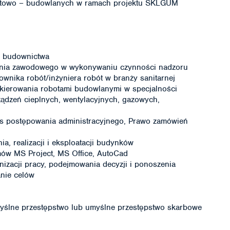
ontowo – budowlanych w ramach projektu ŚKLGUM
u budownictwa
enia zawodowego w wykonywaniu czynności nadzoru
wnika robót/inżyniera robót w branży sanitarnej
kierowania robotami budowlanymi w specjalności
 urządzeń cieplnych, wentylacyjnych, gazowych,
s postępowania administracyjnego, Prawo zamówień
a, realizacji i eksploatacji budynków
mów MS Project, MS Office, AutoCad
nizacji pracy, podejmowania decyzji i ponoszenia
anie celów
ślne przestępstwo lub umyślne przestępstwo skarbowe