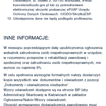
Osobowych, ul. Stawki 2, 00-193 Warszawa, e-mail:
kancelaria@uodo.gov.pl lub za pośrednictwem
elektronicznej skrzynki podawczej ePUAP Urzędu
Ochrony Danych Osobowych: /UODO/SkrytkaESP.
Udostępnione dane nie będą podlegały profilowaniu.
INNE INFORMACJE:
W miesiącu poprzedzającym datę upublicznienia ogłoszenia
wskaźnik zatrudnienia osób niepełnosprawnych w urzędzie,
w rozumieniu przepisów o rehabilitacji zawodowej i
społecznej oraz zatrudnianiu osób niepełnosprawnych, nie
wynosi co najmniej 6%.
W celu spełnienia wymogów formalnych należy dostarczyć
kopie wszystkich ww. dokumentów i oświadczeń z pozycji
„Dokumenty i oświadczenia niezbędne”.
Wzory oświadczeń dostępne są na stronie BIP Izby
Administracji Skarbowej w Katowicach w zakładce
Ogłoszenia/Nabór/Wzory oświadczeń.
Długość wymaganego doświadczenia zawodowego musi