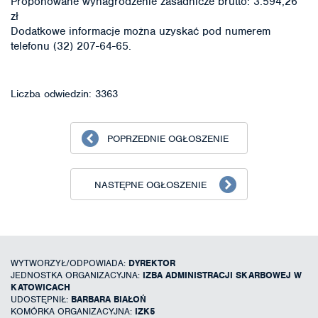
Proponowane wynagrodzenie zasadnicze brutto: 3.594,26
zł
Dodatkowe informacje można uzyskać pod numerem
telefonu (32) 207-64-65.
Liczba odwiedzin: 3363
POPRZEDNIE OGŁOSZENIE
NASTĘPNE OGŁOSZENIE
WYTWORZYŁ/ODPOWIADA:
DYREKTOR
JEDNOSTKA ORGANIZACYJNA:
IZBA ADMINISTRACJI SKARBOWEJ W
KATOWICACH
UDOSTĘPNIŁ:
BARBARA BIAŁOŃ
KOMÓRKA ORGANIZACYJNA:
IZK5