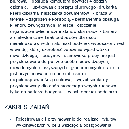
biurowa, - obsługa komputera powyżej 4 godzin
dziennie, - użytkowanie sprzętu biurowego (drukarka,
kserokopiarka, niszczarka dokumentów), - praca w
terenie, - zagrożenie korupcją, - permanentna obsługa
klientów zewnętrznych. Miejsce i otoczenie
organizacyjno-techniczne stanowiska pracy: - bariery
architektoniczne: brak podjazdów dla osób
niepełnosprawnych, natomiast budynek wyposażony jest
w windę, której szerokość zapewnia wjazd wózka
inwalidzkiego, - budynek i stanowisko pracy nie jest
przystosowane do potrzeb osób niedowidzących,
niewidomych, niesłyszących i głuchoniemych oraz nie
jest przystosowane do potrzeb osób z
niepełnosprawnością ruchową, - węzeł sanitarny
przystosowany dla osób niepełnoprawnych ruchowo
tylko na parterze budynku – w sali obsługi podatnika.
ZAKRES ZADAŃ
Rejestrowanie i przyjmowanie do realizacji tytułów
wykonawczych w celu wszczęcia postępowania