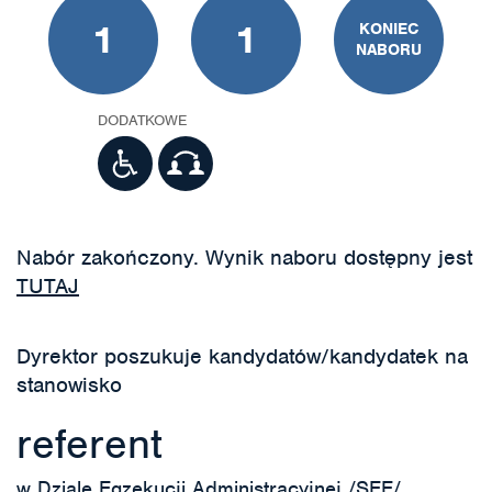
1
1
KONIEC
NABORU
DODATKOWE
Nabór zakończony. Wynik naboru dostępny jest
TUTAJ
Dyrektor poszukuje kandydatów/kandydatek na
stanowisko
referent
w Dziale Egzekucji Administracyjnej /SEE/