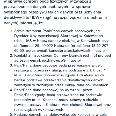
w sprawie ochrony osób fizycznych w związku z
przetwarzaniem danych osobowych i w sprawie
swobodnego przepływu takich danych oraz uchylenia
dyrektywy 95/46/WE (ogólne rozporządzenie o ochronie
danych) informuję, iż:
Administratorem Pani/Pana danych osobowych jest
Dyrektor Izby Administracji Skarbowej w Katowicach
(dalej: IAS w Katowicach) z siedzibą w Katowicach przy
ul. Damrota 25, 40-022 Katowice (nr telefonu 48 32 207
60 00, adres e-mail: kancelaria.ias.katowice@mf.gov.pl)
Kontakt z Inspektorem Ochrony Danych jest możliwy pod
adresem e-mail: iod.katowice@mf.gov.pl
Pani/Pana dane osobowe będą przetwarzane w celu
realizacji procesu rekrutacji, na podstawie art. 6 ust. 1
lit. a - Pani/Pana dobrowolnej zgody. Udzielona zgoda
będzie podstawą przetwarzania dodatkowych danych
zawartych w złożonych przez Panią/Pana dokumentach.
Pani/Pana dane osobowe, po wyrażeniu przez
Panią/Pana zgody, będą przetwarzane na podstawie
przepisów m. in. Kodeksu pracy, ustawy o służbie
cywilnej, ustawy o Krajowej Administracji Skarbowej oraz
rozporządzeń wykonawczych.
Podanie danych jest dobrowolne, ale konieczne w celu