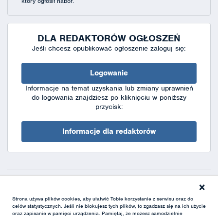
który ogłosił nabór.
DLA REDAKTORÓW OGŁOSZEŃ
Jeśli chcesz opublikować ogłoszenie zaloguj się:
Logowanie
Informacje na temat uzyskania lub zmiany uprawnień
do logowania znajdziesz po kliknięciu w poniższy
przycisk:
Informacje dla redaktorów
×
Deklaracja dostępności
|
Polityka prywatności
|
XML
Strona używa plików cookies, aby ułatwić Tobie korzystanie z serwisu oraz do
celów statystycznych. Jeśli nie blokujesz tych plików, to zgadzasz się na ich użycie
oraz zapisanie w pamięci urządzenia. Pamiętaj, że możesz samodzielnie