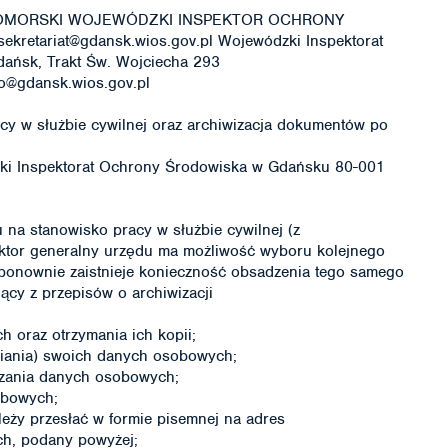
ego: POMORSKI WOJEWÓDZKI INSPEKTOR OCHRONY
ekretariat@gdansk.wios.gov.pl Wojewódzki Inspektorat
ańsk, Trakt Św. Wojciecha 293
do@gdansk.wios.gov.pl
y w służbie cywilnej oraz archiwizacja dokumentów po
zki Inspektorat Ochrony Środowiska w Gdańsku 80-001
na stanowisko pracy w służbie cywilnej (z
ektor generalny urzędu ma możliwość wyboru kolejnego
ponownie zaistnieje konieczność obsadzenia tego samego
ący z przepisów o archiwizacji
 oraz otrzymania ich kopii;
iania) swoich danych osobowych;
rzania danych osobowych;
obowych;
ależy przesłać w formie pisemnej na adres
ch, podany powyżej;