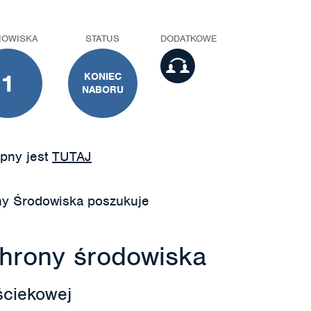
NOWISKA
STATUS
DODATKOWE
1
KONIEC
NABORU
pny jest
TUTAJ
ny Środowiska poszukuje
chrony środowiska
ściekowej