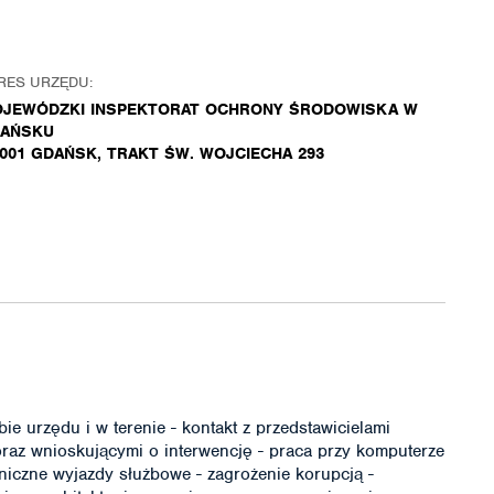
RES URZĘDU:
JEWÓDZKI INSPEKTORAT OCHRONY ŚRODOWISKA W
AŃSKU
-001 GDAŃSK, TRAKT ŚW. WOJCIECHA 293
ie urzędu i w terenie - kontakt z przedstawicielami
az wnioskującymi o interwencję - praca przy komputerze
niczne wyjazdy służbowe - zagrożenie korupcją -