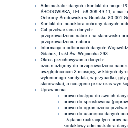
Administrator danych i kontakt do ni
ŚRODOWISKA, TEL. 58 309 49 11, e-mail: s
Ochrony Środowiska w Gdańsku 80-001 Gd
Kontakt do inspektora ochrony danych: io
Cel przetwarzania danych:
przeprowadzenie naboru na stanowisko prac
przeprowadzeniu naboru
Informacje o odbiorcach danych: Wojewód
Gdańsk, Trakt Św. Wojciecha 293
Okres przechowywania danych:
czas niezbędny do przeprowadzenia naboru 
uwzględnieniem 3 miesięcy, w których dyr
wyłonionego kandydata, w przypadku, gdy 
stanowiska), a następnie przez czas wynikaj
Uprawnienia:
prawo dostępu do swoich danych
prawo do sprostowania (popraw
prawo do ograniczenia przetwa
prawo do usunięcia danych os
- żądanie realizacji tych praw n
kontaktowy administratora dany