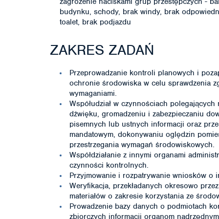
zagrożenie naciskami grup przestępczych - ba
budynku, schody, brak windy, brak odpowiedn
toalet, brak podjazdu
ZAKRES ZADAŃ
Przeprowadzanie kontroli planowych i poza
ochronie środowiska w celu sprawdzenia zg
wymaganiami.
Współudział w czynnościach polegających n
dźwięku, gromadzeniu i zabezpieczaniu do
pisemnych lub ustnych informacji oraz prz
mandatowym, dokonywaniu oględzin pomies
przestrzegania wymagań środowiskowych.
Współdziałanie z innymi organami administ
czynności kontrolnych.
Przyjmowanie i rozpatrywanie wniosków o i
Weryfikacja, przekładanych okresowo przez
materiałów o zakresie korzystania ze środo
Prowadzenie bazy danych o podmiotach kor
zbiorczych informacji organom nadrzędnym