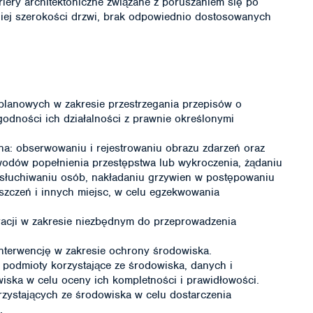
riery architektoniczne związane z poruszaniem się po
iej szerokości drzwi, brak odpowiednio dostosowanych
planowych w zakresie przestrzegania przepisów o
odności ich działalności z prawnie określonymi
a: obserwowaniu i rejestrowaniu obrazu zdarzeń oraz
wodów popełnienia przestępstwa lub wykroczenia, żądaniu
esłuchiwaniu osób, nakładaniu grzywien w postępowaniu
zczeń i innych miejsc, w celu egzekwowania
racji w zakresie niezbędnym do przeprowadzenia
nterwencję w zakresie ochrony środowiska.
 podmioty korzystające ze środowiska, danych i
wiska w celu oceny ich kompletności i prawidłowości.
zystających ze środowiska w celu dostarczenia
.